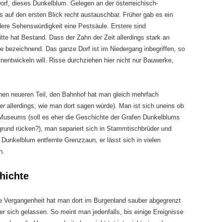
Dorf, dieses Dunkelblum. Gelegen an der österreichisch-
 auf den ersten Blick recht austauschbar. Früher gab es ein
ere Sehenswürdigkeit eine Pestsäule. Erstere sind
tte hat Bestand. Dass der Zahn der Zeit allerdings stark an
äule bezeichnend. Das ganze Dorf ist im Niedergang inbegriffen, so
entwickeln will. Risse durchziehen hier nicht nur Bauwerke,
inen neueren Teil, den Bahnhof hat man gleich mehrfach
her
allerdings, wie man dort sagen würde). Man ist sich uneins ob
Museums (soll es eher die Geschichte der Grafen Dunkelblums
grund rücken?), man separiert sich in Stammtischbrüder und
 Dunkelblum entfernte Grenzzaun, er lässt sich in vielen
n.
hichte
e Vergangenheit hat man dort im Burgenland sauber abgegrenzt
er sich gelassen. So meint man jedenfalls, bis einige Ereignisse