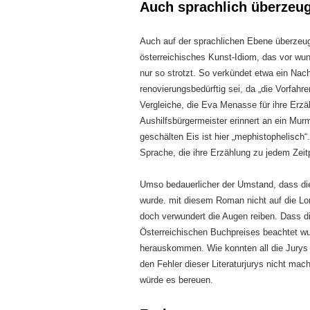
Auch sprachlich überzeu
Auch auf der sprachlichen Ebene überzeugt
österreichisches Kunst-Idiom, das vor wun
nur so strotzt. So verkündet etwa ein Nac
renovierungsbedürftig sei, da „die Vorfahre
Vergleiche, die Eva Menasse für ihre Erzä
Aushilfsbürgermeister erinnert an ein Murm
geschälten Eis ist hier „mephistophelisch“. 
Sprache, die ihre Erzählung zu jedem Zeitp
Umso bedauerlicher der Umstand, dass die
wurde. mit diesem Roman nicht auf die Lon
doch verwundert die Augen reiben. Dass d
Österreichischen Buchpreises beachtet wu
herauskommen. Wie konnten all die Jurys 
den Fehler dieser Literaturjurys nicht m
würde es bereuen.