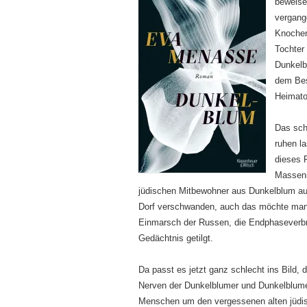
beweisen
vergang
Knochen
Tochter 
Dunkelbl
dem Bes
Heimato
Das sch
ruhen l
dieses 
Massenm
jüdischen Mitbewohner aus Dunkelblum auf
Dorf verschwanden, auch das möchte man b
Einmarsch der Russen, die Endphaseverbre
Gedächtnis getilgt.
Da passt es jetzt ganz schlecht ins Bild, 
Nerven der Dunkelblumer und Dunkelblumer
Menschen um den vergessenen alten jüdisch