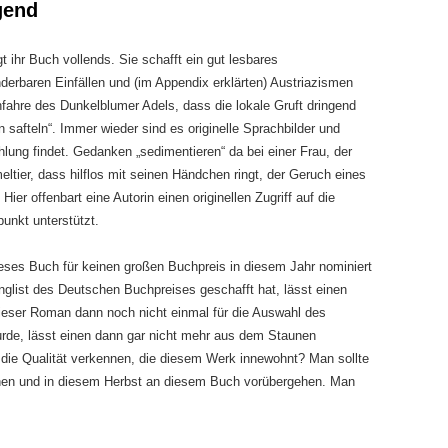
gend
 ihr Buch vollends. Sie schafft ein gut lesbares
derbaren Einfällen und (im Appendix erklärten) Austriazismen
hfahre des Dunkelblumer Adels, dass die lokale Gruft dringend
n safteln“. Immer wieder sind es originelle Sprachbilder und
hlung findet. Gedanken „sedimentieren“ da bei einer Frau, der
eltier, dass hilflos mit seinen Händchen ringt, der Geruch eines
Hier offenbart eine Autorin einen originellen Zugriff auf die
unkt unterstützt.
ses Buch für keinen großen Buchpreis in diesem Jahr nominiert
glist des Deutschen Buchpreises geschafft hat, lässt einen
ieser Roman dann noch nicht einmal für die Auswahl des
rde, lässt einen dann gar nicht mehr aus dem Staunen
die Qualität verkennen, die diesem Werk innewohnt? Man sollte
achen und in diesem Herbst an diesem Buch vorübergehen. Man