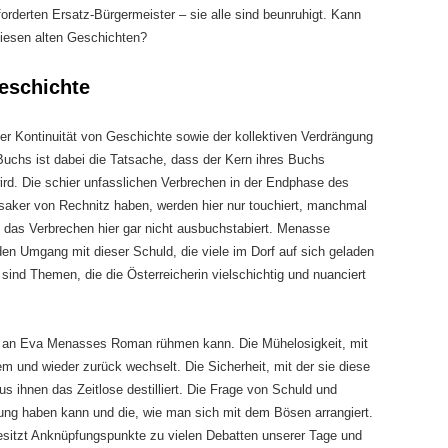
orderten Ersatz-Bürgermeister – sie alle sind beunruhigt. Kann
diesen alten Geschichten?
Geschichte
der Kontinuität von Geschichte sowie der kollektiven Verdrängung
Buchs ist dabei die Tatsache, dass der Kern ihres Buchs
ird. Die schier unfasslichen Verbrechen in der Endphase des
assaker von Rechnitz haben, werden hier nur touchiert, manchmal
 das Verbrechen hier gar nicht ausbuchstabiert. Menasse
den Umgang mit dieser Schuld, die viele im Dorf auf sich geladen
sind Themen, die die Österreicherin vielschichtig und nuanciert
an an Eva Menasses Roman rühmen kann. Die Mühelosigkeit, mit
 und wieder zurück wechselt. Die Sicherheit, mit der sie diese
s ihnen das Zeitlose destilliert. Die Frage von Schuld und
tung haben kann und die, wie man sich mit dem Bösen arrangiert.
 besitzt Anknüpfungspunkte zu vielen Debatten unserer Tage und