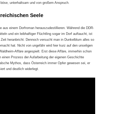
ur böse, unterhaltsam und von großem Anspruch.
reichischen Seele
eele aus einem Dorfroman herauszudestillieren. Während die DDR-
eln und ein leibhaftiger Flüchtling sogar im Dorf auftaucht, ist
e Zeit heranbricht. Dennoch versucht man in Dunkelblum alles so
cht hat. Nicht von ungefähr wird hier kurz auf den unseligen
aldheim-Affäre angespielt. Erst diese Affäre, immerhin schon
ch einen Prozess der Aufarbeitung der eigenen Geschichte
falsche Mythos, dass Österreich immer Opfer gewesen sei, er
rt und deutlich widerlegt.