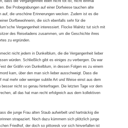
, dass die Vergangenheit eben nicht tot ist, nicht einmal
en. Bei Probegrabungen auf einer Dorfwiese tauchen alte
 auf, die unschöne Erinnerungen wecken. Zudem ist es die
einer Dorfbewohnerin, die sich ebenfalls sehr für die
um’sche Vergangenheit interessiert. Flocke Malnitz tut sich mit
itzer des Reiseladens zusammen, um die Geschichte ihres
rtes zu ergründen.
meckt nicht jedem in Dunkelblum, die die Vergangenheit lieber
assen würden. Schließlich gibt es einiges zu verbergen. Da war
Fest der Gräfin von Dunkelblum, in dessen Folgen es zu einem
ord kam, über den man sich lieber ausschweigt. Dass die
 mal mehr oder weniger subtile Art und Weise einst aus dem
esser nicht so genau hinterfragen. Die letzten Tage vor dem
chen, all das hat man recht erfolgreich aus dem kollektiven
dass die junge Frau alten Staub aufwirbelt und hartnäckig die
innen strapaziert. Noch dazu kümmern sich plötzlich junge
en Friedhof, der doch so pittoresk vor sich hinverfallen ist