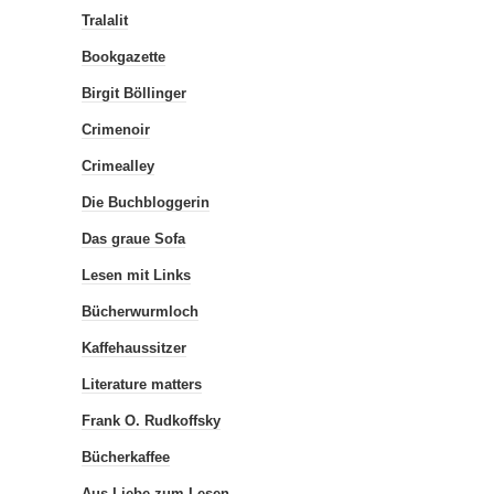
Tralalit
Bookgazette
Birgit Böllinger
Crimenoir
Crimealley
Die Buchbloggerin
Das graue Sofa
Lesen mit Links
Bücherwurmloch
Kaffehaussitzer
Literature matters
Frank O. Rudkoffsky
Bücherkaffee
Aus Liebe zum Lesen