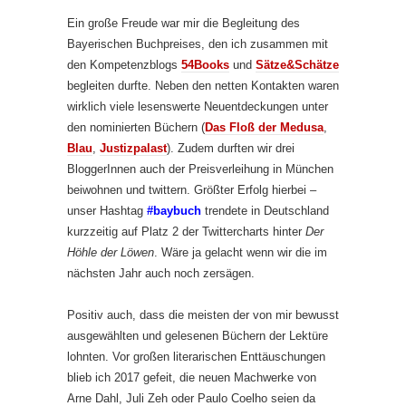
Ein große Freude war mir die Begleitung des
Bayerischen Buchpreises, den ich zusammen mit
den Kompetenzblogs
54Books
und
Sätze&Schätze
begleiten durfte. Neben den netten Kontakten waren
wirklich viele lesenswerte Neuentdeckungen unter
den nominierten Büchern (
Das Floß der Medusa
,
Blau
,
Justizpalast
). Zudem durften wir drei
BloggerInnen auch der Preisverleihung in München
beiwohnen und twittern. Größter Erfolg hierbei –
unser Hashtag
#baybuch
trendete in Deutschland
kurzzeitig auf Platz 2 der Twittercharts hinter
Der
Höhle der Löwen
. Wäre ja gelacht wenn wir die im
nächsten Jahr auch noch zersägen.
Positiv auch, dass die meisten der von mir bewusst
ausgewählten und gelesenen Büchern der Lektüre
lohnten. Vor großen literarischen Enttäuschungen
blieb ich 2017 gefeit, die neuen Machwerke von
Arne Dahl, Juli Zeh oder Paulo Coelho seien da