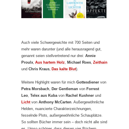
Auch viele Schwergewichte mit 700 Seiten und
mehr waren darunter (und alle herausragend gut,
genannt seien stellvertretend nur drei:
Annie
Proulx
‚
Aus hartem Holz
,
Michael Roes
‚
Zeithain
und
Chris Kraus
‚
Das kalte Blut
).
Weitere Highlight waren für mich
Gottesdiener
von
Petra Morsbach
,
Der Gentleman
von
Forrest
Leo
,
Telex aus Kuba
von
Rachel Kushner
und
Licht
von
Anthony McCarten
. Außergewöhnliche
Helden, nuancierte Charakterzeichnungen,
fesselnde Plots, außergewöhnliche Schauplätze.
So sollten Bücher immer sein – doch nicht alle sind
es. Umso schöner, dass diesen vier Büchern