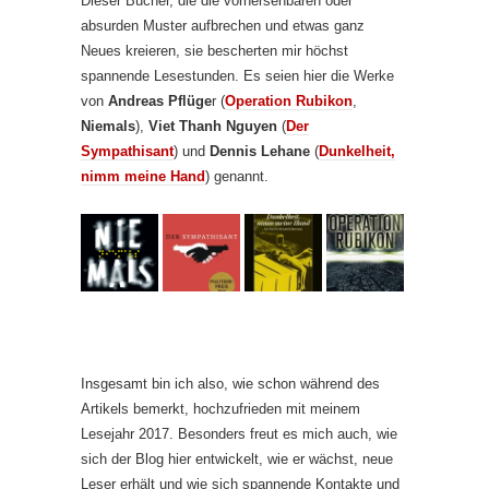
Dieser Bücher, die die vorhersehbaren oder
absurden Muster aufbrechen und etwas ganz
Neues kreieren, sie bescherten mir höchst
spannende Lesestunden. Es seien hier die Werke
von
Andreas Pflüge
r (
Operation Rubikon
,
Niemals
),
Viet Thanh Nguyen
(
Der
Sympathisant
) und
Dennis Lehane
(
Dunkelheit,
nimm meine Hand
) genannt.
Insgesamt bin ich also, wie schon während des
Artikels bemerkt, hochzufrieden mit meinem
Lesejahr 2017. Besonders freut es mich auch, wie
sich der Blog hier entwickelt, wie er wächst, neue
Leser erhält und wie sich spannende Kontakte und