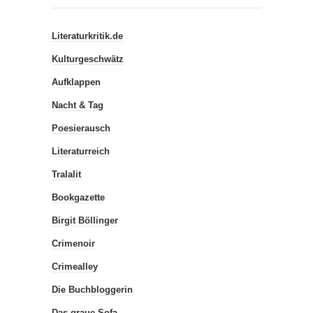
Literaturkritik.de
Kulturgeschwätz
Aufklappen
Nacht & Tag
Poesierausch
Literaturreich
Tralalit
Bookgazette
Birgit Böllinger
Crimenoir
Crimealley
Die Buchbloggerin
Das graue Sofa