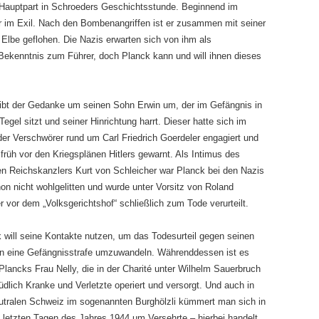
n Hauptpart in Schroeders Geschichtsstunde. Beginnend im
er im Exil. Nach den Bombenangriffen ist er zusammen mit seiner
Elbe geflohen. Die Nazis erwarten sich von ihm als
 Bekenntnis zum Führer, doch Planck kann und will ihnen dieses
eibt der Gedanke um seinen Sohn Erwin um, der im Gefängnis in
 Tegel sitzt und seiner Hinrichtung harrt. Dieser hatte sich im
der Verschwörer rund um Carl Friedrich Goerdeler engagiert und
früh vor den Kriegsplänen Hitlers gewarnt. Als Intimus des
en Reichskanzlers Kurt von Schleicher war Planck bei den Nazis
on nicht wohlgelitten und wurde unter Vorsitz von Roland
er vor dem „Volksgerichtshof“ schließlich zum Tode verurteilt.
 will seine Kontakte nutzen, um das Todesurteil gegen seinen
n eine Gefängnisstrafe umzuwandeln. Währenddessen ist es
Plancks Frau Nelly, die in der Charité unter Wilhelm Sauerbruch
dlich Kranke und Verletzte operiert und versorgt. Und auch in
utralen Schweiz im sogenannten Burghölzli kümmert man sich in
 letzten Tagen des Jahres 1944 um Versehrte – hierbei handelt