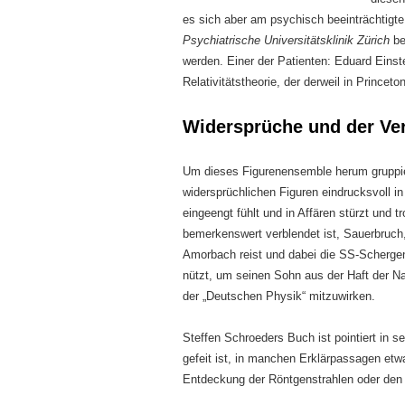
es sich aber am psychisch beeinträchtigte
Psychiatrische Universitätsklinik Zürich
be
werden. Einer der Patienten: Eduard Eins
Relativitätstheorie, der derweil in Prince
Widersprüche und der Ver
Um dieses Figurenensemble herum gruppiert
widersprüchlichen Figuren eindrucksvoll in
eingeengt fühlt und in Affären stürzt und tr
bemerkenswert verblendet ist, Sauerbruch, 
Amorbach reist und dabei die SS-Scherge
nützt, um seinen Sohn aus der Haft der Na
der „Deutschen Physik“ mitzuwirken.
Steffen Schroeders Buch ist pointiert in s
gefeit ist, in manchen Erklärpassagen etw
Entdeckung der Röntgenstrahlen oder den