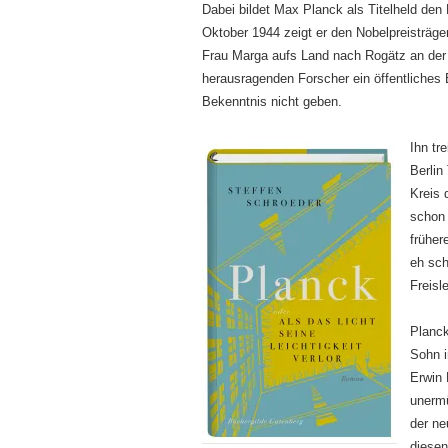
Dabei bildet Max Planck als Titelheld de
Oktober 1944 zeigt er den Nobelpreisträg
Frau Marga aufs Land nach Rogätz an der 
herausragenden Forscher ein öffentliches
Bekenntnis nicht geben.
Ihn tr
Berlin
Kreis 
schon 
früher
eh sch
Freisl
Planck
Sohn i
Erwin 
unermü
der ne
diesen