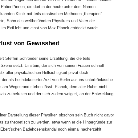
 Patient*innen, die dort in der heute unter dem Namen
kannten Klinik mit teils drastischen Methoden „therapiert“
tein, Sohn des weltberühmten Physikers und Vater der
ton im Exil lebt und einst von Max Planck entdeckt wurde.
lust von Gewissheit
 Steffen Schroeder seine Erzählung, die die teils
 Szene setzt. Einstein, der sich von seinen Frauen schnell
otz aller physikalischen Hellsichtigkeit privat doch
der als hochdekorierter Arzt von Berlin aus ins unterfränkische
n am Wegesrand stehen lässt, Planck, dem aller Ruhm nicht
zis zu befreien und der sich zudem weigert, an der Entwicklung
einer Darstellung dieser Physiker, obschon sein Buch nicht davor
as zu theoretisch zu werden, etwa wenn er die Hintergründe zur
 Ebert’schen Badehosenskandal noch einmal nacherzählt.