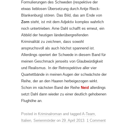
Formulierungen des Schweden (respektive der
etwas lieblosen Übersetzung durch Antje Rieck-
Blankenburg) stören. Das Bild, das am Ende von
Zorn
steht, ist mit dem Adjektiv komplex wahrlich
noch untertrieben. Arne Dahl schafft es erneut, ein
Abbild der heutigen länderübergreifenden
Kriminalität zu zeichnen, dass sowohl
anspruchsvoll als auch höchst spannend ist.
Allerdings operiert der Schwede in diesem Band für
meinen Geschmack jenseits von Glaubwürdigkeit
und Realismus. In der Retrospektive aller vier
Quartettbände in meinen Augen der schwächste der
Reihe, der an den Haaren herbeigezogen wirkt.
Schon im nächsten Band der Reihe
Neid
allerdings
setzt Dahl dann wieder zu einer deutlich gehobenen
Flughöhe an.
Posted in
Kriminalroman
and tagged
A-Team
,
Italien
,
Serienmörder
on
29. April 2013
.
1 Comment