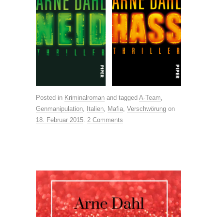
Posted in
Kriminalroman
and tagged
A-Team
,
Genmanipulation
,
Italien
,
Mafia
,
Verschwörung
on
18. Februar 2015
.
2 Comments