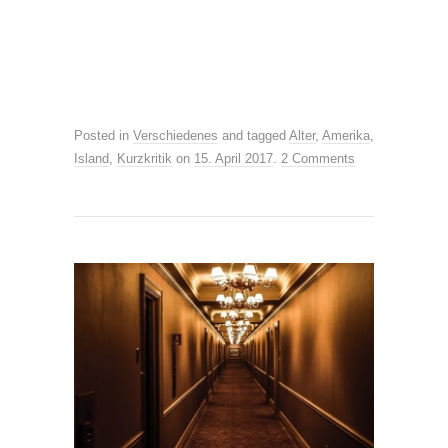
Posted in
Verschiedenes
and tagged
Alter
,
Amerika
,
Island
,
Kurzkritik
on
15. April 2017
.
2 Comments