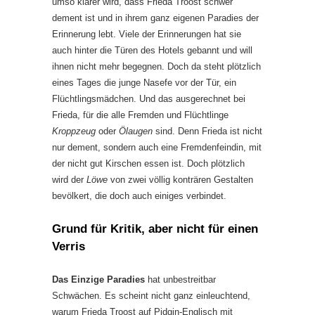
umso klarer wird, dass Frieda Troost schwer
dement ist und in ihrem ganz eigenen Paradies der
Erinnerung lebt. Viele der Erinnerungen hat sie
auch hinter die Türen des Hotels gebannt und will
ihnen nicht mehr begegnen. Doch da steht plötzlich
eines Tages die junge Nasefe vor der Tür, ein
Flüchtlingsmädchen. Und das ausgerechnet bei
Frieda, für die alle Fremden und Flüchtlinge
Kroppzeug
oder
Ölaugen
sind. Denn Frieda ist nicht
nur dement, sondern auch eine Fremdenfeindin, mit
der nicht gut Kirschen essen ist. Doch plötzlich
wird der
Löwe
von zwei völlig konträren Gestalten
bevölkert, die doch auch einiges verbindet.
Grund für Kritik, aber nicht für einen
Verris
Das Einzige Paradies
hat unbestreitbar
Schwächen. Es scheint nicht ganz einleuchtend,
warum Frieda Troost auf Pidgin-Englisch mit