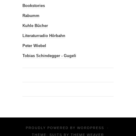
Bookstories
Rabumm
Kuhle Bücher
Literaturradio Hörbahn
Peter Wiebel
Tobias Schindegger - Gugeli
PROUDLY POWERED BY
WORDPRESS
·
THEME: SUITS BY
THEME WEAVER