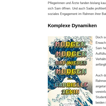
Pflegerinnen und Ärzte fanden bislang k
sich Sam öffnen. Und auch Sadie profitier
soziales Engagement im Rahmen ihrer Bat
Komplexe Dynamiken
Doch sc
Erwach
Sam he
Auffüll
Verhält
anfängl
Auch da
Rahmen 
angeta
vereinf
Student
beiden