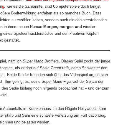
ung
, wie es die SZ nannte, sind Computerspiele doch längst
größere Breitenwirkung entfalten als so manches Buch. Dass
hichten zu erzählen haben, sondern auch die dahinterstehenden
in
in ihrem neuen Roman
Morgen, morgen und wieder
ng eines Spieleentwicklerstudios und den kreativen Köpfen
x gestaltet.
piel, nämlich
Super Mario Brothers
. Dieses Spiel zockt der junge
eles, als er dort auf Sadie Green trifft, deren Schwester dort
st. Beide Kinder freunden sich über das Videospiel an, da sich
t. Ihm gelingt es, seine Super Mario-Figur auf der Spitze der
, den Sadie bislang noch nirgends beobachtet hat – und der zum
wird.
en Autounfalls im Krankenhaus. In den Hügeln Hollywoods kam
ter starb und Sam eine schwere Verletzung am Fuß davontrug.
zeichnen und belasten werden.