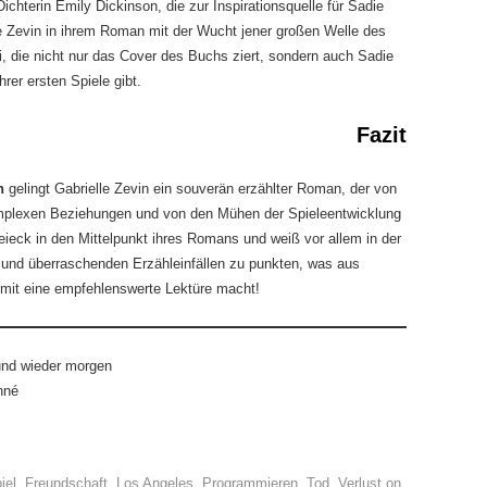
Dichterin Emily Dickinson, die zur Inspirationsquelle für Sadie
le Zevin in ihrem Roman mit der Wucht jener großen Welle des
, die nicht nur das Cover des Buchs ziert, sondern auch Sadie
rer ersten Spiele gibt.
Fazit
n
gelingt Gabrielle Zevin ein souverän erzählter Roman, der von
komplexen Beziehungen und von den Mühen der Spieleentwicklung
reieck in den Mittelpunkt ihres Romans und weiß vor allem in der
n und überraschenden Erzähleinfällen zu punkten, was aus
mit eine empfehlenswerte Lektüre macht!
und wieder morgen
nné
iel
,
Freundschaft
,
Los Angeles
,
Programmieren
,
Tod
,
Verlust
on