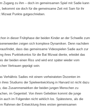
aum Zugang zu ihm – doch im gemeinsamen Spiel mit Sadie kann
t, bekommt sie doch für die gemeinsame Zeit mit Sam für ihr
 Mizwat Punkte gutgeschrieben.
hon in dieser Frühphase der beiden Kinder an der Schwelle zum
senenwerden zeigen sich komplexe Dynamiken. Denn nachdem
rausfindet, dass das gemeinsame Videospielen Sadie auch zur
ung ihres Punktekontos für die Bat Mizwat diente, erleidet das
nis der beiden einen Riss und wird erst später wieder vom
ichen Vertrauen geprägt sein.
s Verhältnis Sadies mit einem verheirateten Dozenten im
ihres Studiums der Spieleentwicklung in Harvard ist nicht dazu
n, das Zusammenwirken der beiden jungen Menschen zu
achen, im Gegenteil. Von ihrem Geliebten kommt die junge
in auch im Folgenden nicht wirklich los. Spätestens, als die
 im Rahmen der Entwicklung ihres ersten gemeinsamen