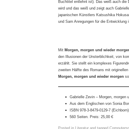
Buchtitel entlehnt ist). Das weiß auch die 
wird und das weiß und zeigt auch Gabriel
japanischen Künstlers Katsushika Hokusai
und Sam Anregungen für die Entwicklung ih
Mit
Morgen, morgen und wieder morge
den Illusionen der Unsterblichkeit, von 
erzählt. Sie stellt ein komplexes Figurend
zweiten Hälfte des Romans mit originelle
Morgen, morgen und wieder morgen
so
Gabrielle Zevin – Morgen, morgen 
Aus dem Englischen von Sonia Bo
ISBN 978-3-8479-0129-7 (Eichborn)
560 Seiten. Preis: 25,00 €
Posted in
Literatur
and tagged
Computersp