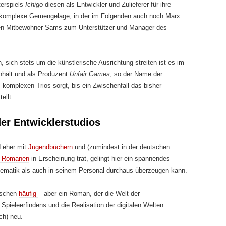
erspiels
Ichigo
diesen als Entwickler und Zulieferer für ihre
ne komplexe Gemengelage, in der im Folgenden auch noch Marx
len Mitbewohner Sams zum Unterstützer und Manager des
sich stets um die künstlerische Ausrichtung streiten ist es im
hält und als Produzent
Unfair Games
, so der Name der
 komplexen Trios sorgt, bis ein Zwischenfall das bisher
ellt.
er Entwicklerstudios
d eher mit
Jugendbüchern
und (zumindest in der deutschen
en Romanen
in Erscheinung trat, gelingt hier ein spannendes
hematik als auch in seinem Personal durchaus überzeugen kann.
ischen
häufig
– aber ein Roman, der die Welt der
 Spieleerfindens und die Realisation der digitalen Welten
ch) neu.