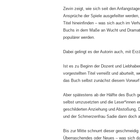
Zevin zeigt, wie sich seit den Anfangstage
Ansprüche der Spiele ausgefeilter werde
Titel hineinfinden – was sich auch im Ver
Buchs in dem Maße an Wucht und Dramatik 
populärer werden.
Dabei gelingt es der Autorin auch, mit Erz
Ist es zu Beginn der Dozent und Liebhabe
vorgestellten Titel verreißt und aburteilt,
das Buch selbst zunächst diesem Vorwurf 
Aber spätestens ab der Hälfte des Buch ge
selbst umzusetzten und die Leser*innen e
geschilderten Anziehung und Abstoßung,
und der Schmerzenfrau Sadie dann doch 
Bis zur Mitte schnurrt dieser geschmeidig
Überraschendes oder Neues – was sich da