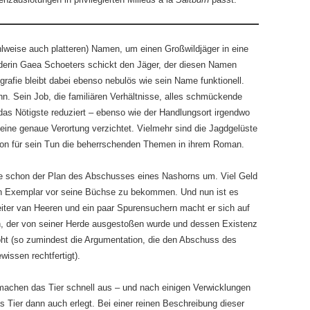
lweise auch platteren) Namen, um einen Großwildjäger in eine
derin Gaea Schoeters schickt den Jäger, der diesen Namen
ografie bleibt dabei ebenso nebulös wie sein Name funktionell.
n. Sein Job, die familiären Verhältnisse, alles schmückende
 das Nötigste reduziert – ebenso wie der Handlungsort irgendwo
 eine genaue Verortung verzichtet. Vielmehr sind die Jagdgelüste
on für sein Tun die beherrschenden Themen in ihrem Roman.
ite schon der Plan des Abschusses eines Nashorns um. Viel Geld
 ein Exemplar vor seine Büchse zu bekommen. Und nun ist es
ter van Heeren und ein paar Spurensuchern macht er sich auf
n, der von seiner Herde ausgestoßen wurde und dessen Existenz
ht (so zumindest die Argumentation, die den Abschuss des
wissen rechtfertigt).
achen das Tier schnell aus – und nach einigen Verwicklungen
 Tier dann auch erlegt. Bei einer reinen Beschreibung dieser