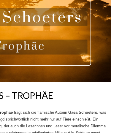
S – TROPHÄE
Trophäe
fragt sich die flämische Autorin
Gaea Schoeters
, was
gd sprichwörtlich nicht mehr nur auf Tiere einschießt. Ein
, der auch die Leserinnen und Leser vor moralische Dilemma
renzauslotungen in privilegierten Milieus á la
Saltburn
passt.