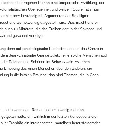
ändischen übertragenen Roman eine temporeiche Erzählung, der
 kolonialistischen Überlegenheit und weißem Suprematismus
 der hier aber beständig mit Argumenten der Beteiligten
edet und als notwendig dargestellt wird. Dies macht uns ein
it auch zu Mittätern, die das Treiben dort in der Savanne und
chland gespannt verfolgen.
ung denn auf psychologische Feinheiten erinnert das Ganze in
n dem Jean-Christophe Grangé zuletzt eine solche Menschenjagd
lieu der Reichen und Schönen im Schwarzwald zwischen
Die Erhebung des einen Menschen über den anderen, die
ndung in die lokalen Bräuche, das sind Themen, die in Gaea
gen – auch wenn dem Roman noch ein wenig mehr an
gutgetan hätte, um wirklich in der letzten Konsequenz die
o ist
Trophäe
ein interessantes, moralisch herausforderndes