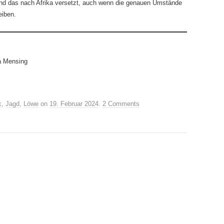
nd das nach Afrika versetzt, auch wenn die genauen Umstände
eiben.
a Mensing
k
,
Jagd
,
Löwe
on
19. Februar 2024
.
2 Comments