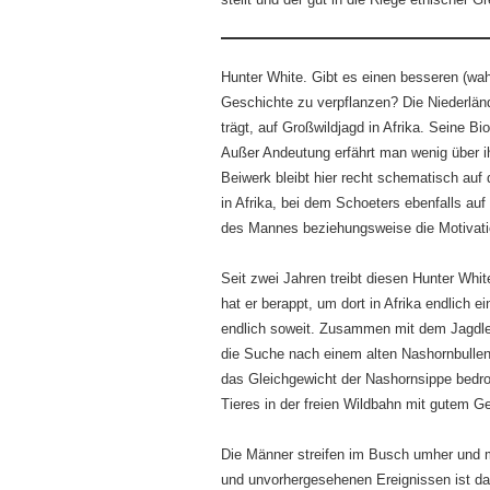
Hunter White. Gibt es einen besseren (wah
Geschichte zu verpflanzen? Die Niederlän
trägt, auf Großwildjagd in Afrika. Seine Bi
Außer Andeutung erfährt man wenig über ih
Beiwerk bleibt hier recht schematisch auf
in Afrika, bei dem Schoeters ebenfalls auf
des Mannes beziehungsweise die Motivati
Seit zwei Jahren treibt diesen Hunter Wh
hat er berappt, um dort in Afrika endlich
endlich soweit. Zusammen mit dem Jagdlei
die Suche nach einem alten Nashornbulle
das Gleichgewicht der Nashornsippe bedro
Tieres in der freien Wildbahn mit gutem Ge
Die Männer streifen im Busch umher und m
und unvorhergesehenen Ereignissen ist das