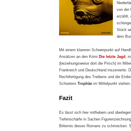
Niederl
von der
erzählt,
schönger
Stück we
dem Bus
Mit einem klareren Schwerpunkt auf Handl
Ansätzen an den Krimi
Die letzte Jagd
, i
(beziehungsweise dort die Pirsch) im Mi
Frankreich und Deutschland inszenierte. 
Rechtfertigung des Treibens und die Einbi
Schoeters
Trophäe
im Mittelpunkt stehen.
Fazit
Es lässt sich hier mitfiebern und überle
Tiefenschärfe in Sachen Figurenzeichnung 
Bitternis dieses Romans zu schmecken. S