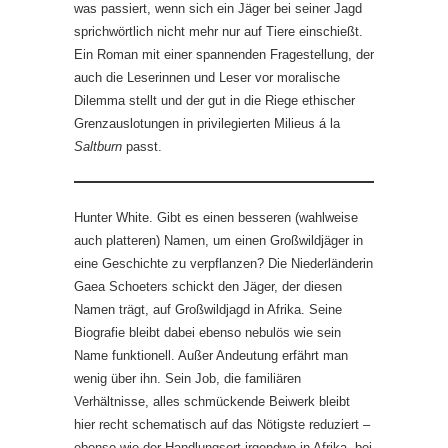
was passiert, wenn sich ein Jäger bei seiner Jagd
sprichwörtlich nicht mehr nur auf Tiere einschießt.
Ein Roman mit einer spannenden Fragestellung, der
auch die Leserinnen und Leser vor moralische
Dilemma stellt und der gut in die Riege ethischer
Grenzauslotungen in privilegierten Milieus á la
Saltburn
passt.
Hunter White. Gibt es einen besseren (wahlweise
auch platteren) Namen, um einen Großwildjäger in
eine Geschichte zu verpflanzen? Die Niederländerin
Gaea Schoeters schickt den Jäger, der diesen
Namen trägt, auf Großwildjagd in Afrika. Seine
Biografie bleibt dabei ebenso nebulös wie sein
Name funktionell. Außer Andeutung erfährt man
wenig über ihn. Sein Job, die familiären
Verhältnisse, alles schmückende Beiwerk bleibt
hier recht schematisch auf das Nötigste reduziert –
ebenso wie der Handlungsort irgendwo in Afrika, bei