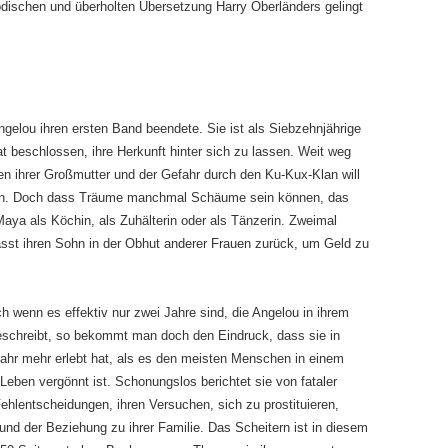
dischen und überholten Übersetzung Harry Oberländers gelingt
ngelou ihren ersten Band beendete. Sie ist als Siebzehnjährige
t beschlossen, ihre Herkunft hinter sich zu lassen. Weit weg
 ihrer Großmutter und der Gefahr durch den Ku-Kux-Klan will
nnen. Doch dass Träume manchmal Schäume sein können, das
Maya als Köchin, als Zuhälterin oder als Tänzerin. Zweimal
Lässt ihren Sohn in der Obhut anderer Frauen zurück, um Geld zu
h wenn es effektiv nur zwei Jahre sind, die Angelou in ihrem
schreibt, so bekommt man doch den Eindruck, dass sie in
ahr mehr erlebt hat, als es den meisten Menschen in einem
Leben vergönnt ist. Schonungslos berichtet sie von fataler
Fehlentscheidungen, ihren Versuchen, sich zu prostituieren,
und der Beziehung zu ihrer Familie. Das Scheitern ist in diesem