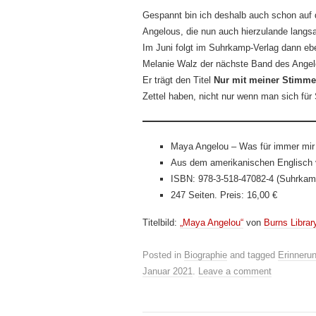
Gespannt bin ich deshalb auch schon auf
Angelous, die nun auch hierzulande lang
Im Juni folgt im Suhrkamp-Verlag dann ebe
Melanie Walz der nächste Band des Angel
Er trägt den Titel
Nur mit meiner Stimme
Zettel haben, nicht nur wenn man sich für
Maya Angelou – Was für immer mir
Aus dem amerikanischen Englisch 
ISBN: 978-3-518-47082-4 (Suhrkam
247 Seiten. Preis: 16,00 €
Titelbild:
„Maya Angelou“
von
Burns Librar
Posted in
Biographie
and tagged
Erinneru
Januar 2021
.
Leave a comment