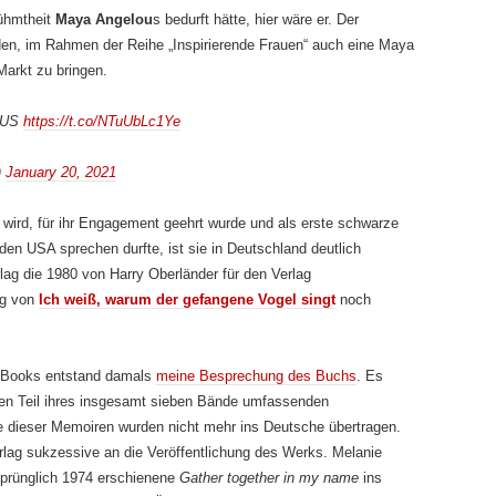
ühmtheit
Maya Angelou
s bedurft hätte, hier wäre er. Der
eden, im Rahmen der Reihe „Inspirierende Frauen“ auch eine Maya
arkt zu bringen.
n US
https://t.co/NTuUbLc1Ye
)
January 20, 2021
 wird, für ihr Engagement geehrt wurde und als erste schwarze
 den USA sprechen durfte, ist sie in Deutschland deutlich
ag die 1980 von Harry Oberländer für den Verlag
ng von
Ich weiß, warum der gefangene Vogel singt
noch
4Books entstand damals
meine Besprechung des Buchs
. Es
ten Teil ihres insgesamt sieben Bände umfassenden
le dieser Memoiren wurden nicht mehr ins Deutsche übertragen.
rlag sukzessive an die Veröffentlichung des Werks. Melanie
sprünglich 1974 erschienene
Gather together in my name
ins