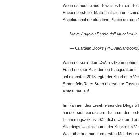
Wenn es noch eines Beweises für die Ber
Puppenhersteller Mattel hat sich entschi
Angelou nachempfundene Puppe auf den M
Maya Angelou Barbie doll launched i
— Guardian Books (@GuardianBooks
Während sie in den USA als Ikone gefeiert
Frau bei einer Präsidenten-Inauguration in
unbekannter. 2018 legte der Suhrkamp-Verl
Stroemfeld/Roter Stern übersetzte Fassu
einmal neu auf.
Im Rahmen des Lesekreises des Blogs 5
handelt sich bei diesem Buch um den ers
Erinnerungszyklus. Sämtliche weitere Tei
Allerdings wagt sich nun der Suhrkamp-Ve
Walz übertrug nun zum ersten Mal das ur