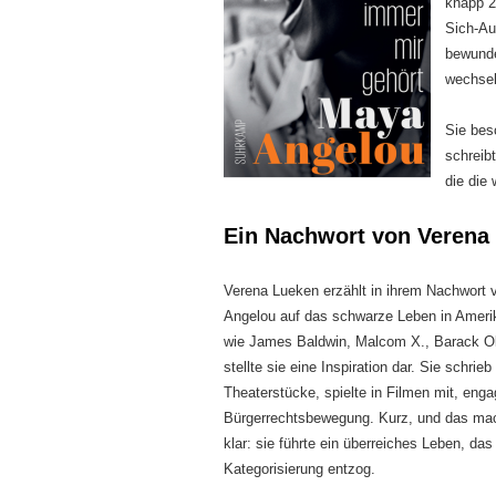
knapp 2
Sich-Au
bewunde
wechsel
Sie bes
schreibt
die die
Ein Nachwort von Verena
Verena Lueken erzählt in ihrem Nachwort
Angelou auf das schwarze Leben in Amerik
wie James Baldwin, Malcom X., Barack O
stellte sie eine Inspiration dar. Sie schri
Theaterstücke, spielte in Filmen mit, engag
Bürgerrechtsbewegung. Kurz, und das ma
klar: sie führte ein überreiches Leben, da
Kategorisierung entzog.