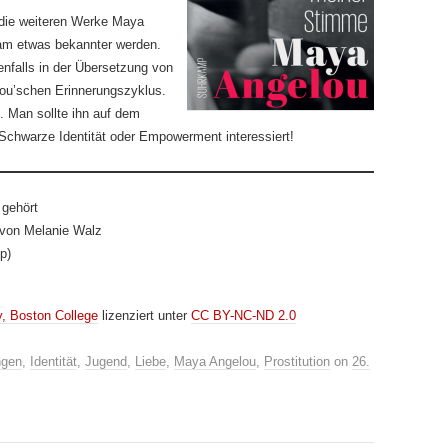
 die weiteren Werke Maya
sam etwas bekannter werden.
nfalls in der Übersetzung von
ou’schen Erinnerungszyklus.
. Man sollte ihn auf dem
 Schwarze Identität oder Empowerment interessiert!
 gehört
von Melanie Walz
p)
y, Boston College
lizenziert unter
CC BY-NC-ND 2.0
ngen
,
Identität
,
Jugend
,
Liebe
,
Maya Angelou
,
Prostitution
on
26.