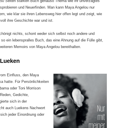
50 Seiten starken Buch genauso Thema wie ihr unverzagtes
sprobieren und Neuerfinden. Man kann Maya Angelou nur
rn, wie klar sie ihren Lebensweg hier offen legt und zeigt, wie
voll ihre Geschichte war und ist.
chönigt nichts, schont weder sich selbst noch andere und
 so ein lebenspralles Buch, das eine Ahnung auf die Fülle gibt,
 weiteren Memoirs von Maya Angelou bereithalten.
 Lueken
 vom Einfluss, den Maya
a hatte. Für Persönlichkeiten
bama oder Toni Morrison
eb Reden, Gedichte,
ierte sich in der
cht auch Luekens Nachwort
s sich jeder Einordnung oder