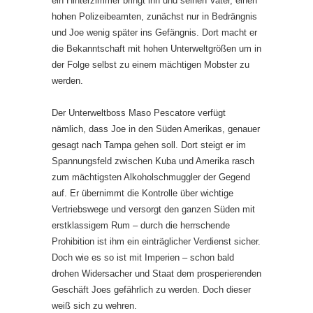
ein Hinterzimmer bringt ihn und seinen Vater, einen
hohen Polizeibeamten, zunächst nur in Bedrängnis
und Joe wenig später ins Gefängnis. Dort macht er
die Bekanntschaft mit hohen Unterweltgrößen um in
der Folge selbst zu einem mächtigen Mobster zu
werden.
Der Unterweltboss Maso Pescatore verfügt
nämlich, dass Joe in den Süden Amerikas, genauer
gesagt nach Tampa gehen soll. Dort steigt er im
Spannungsfeld zwischen Kuba und Amerika rasch
zum mächtigsten Alkoholschmuggler der Gegend
auf. Er übernimmt die Kontrolle über wichtige
Vertriebswege und versorgt den ganzen Süden mit
erstklassigem Rum – durch die herrschende
Prohibition ist ihm ein einträglicher Verdienst sicher.
Doch wie es so ist mit Imperien – schon bald
drohen Widersacher und Staat dem prosperierenden
Geschäft Joes gefährlich zu werden. Doch dieser
weiß sich zu wehren.