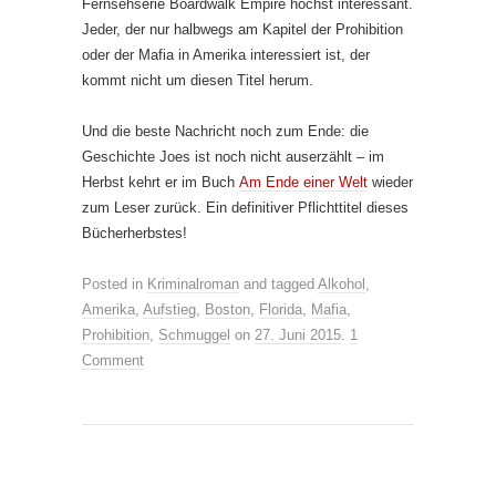
Fernsehserie Boardwalk Empire höchst interessant.
Jeder, der nur halbwegs am Kapitel der Prohibition
oder der Mafia in Amerika interessiert ist, der
kommt nicht um diesen Titel herum.
Und die beste Nachricht noch zum Ende: die
Geschichte Joes ist noch nicht auserzählt – im
Herbst kehrt er im Buch
Am Ende einer Welt
wieder
zum Leser zurück. Ein definitiver Pflichttitel dieses
Bücherherbstes!
Posted in
Kriminalroman
and tagged
Alkohol
,
Amerika
,
Aufstieg
,
Boston
,
Florida
,
Mafia
,
Prohibition
,
Schmuggel
on
27. Juni 2015
.
1
Comment