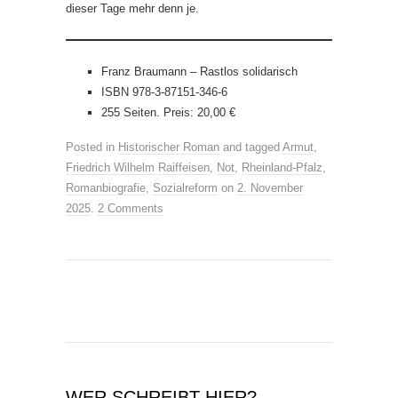
dieser Tage mehr denn je.
Franz Braumann – Rastlos solidarisch
ISBN 978-3-87151-346-6
255 Seiten. Preis: 20,00 €
Posted in
Historischer Roman
and tagged
Armut
,
Friedrich Wilhelm Raiffeisen
,
Not
,
Rheinland-Pfalz
,
Romanbiografie
,
Sozialreform
on
2. November
2025
.
2 Comments
WER SCHREIBT HIER?