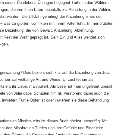
em dieser Überlebens-Übungen begegnet Turtle in den Wäldern
ngen, die von ihren Eltern ebenfalls zur Abhärtung in der Wildnis
tzt wurden. Die 14-Jährige erliegt der Anziehung eines der
– was zu großen Konflikten mit ihrem Vater führt. Immer brutaler
ese Beziehung, die von Gewalt, Anziehung, Ablehnung,
Rest der Welt“ geprägt ist. Sein Ein und Alles wendet sich
olgen.
erwarnung? Dies bezieht sich klar auf die Beziehung von Julia
chter auf vielfältige Art und Weise. Er züchtet sie als
ieht ihr Liebe, manipuliert. Als Leser ist man ungefiltert überall
eele von Julia dabei Schaden nimmt. Verstörend dabei auch die
, inwiefern Turtle Opfer ist oder inwiefern sie diese Behandlung
otionalen Missbrauchs ist dieses Buch höchst übergriffig. Mit
llent den Missbrauch Turtles und ihre Gefühle und Eindrücke
itet des Öfteren die Grenzen des Anstands und Geschmacks.