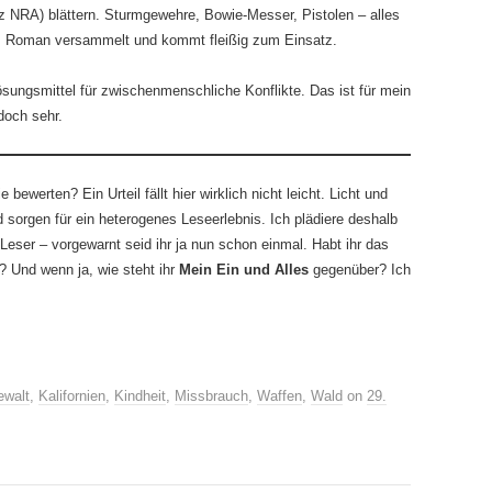
urz NRA) blättern. Sturmgewehre, Bowie-Messer, Pistolen – alles
em Roman versammelt und kommt fleißig zum Einsatz.
sungsmittel für zwischenmenschliche Konflikte. Das ist für mein
doch sehr.
ewerten? Ein Urteil fällt hier wirklich nicht leicht. Licht und
orgen für ein heterogenes Leseerlebnis. Ich plädiere deshalb
 Leser – vorgewarnt seid ihr ja nun schon einmal. Habt ihr das
? Und wenn ja, wie steht ihr
Mein Ein und Alles
gegenüber? Ich
ewalt
,
Kalifornien
,
Kindheit
,
Missbrauch
,
Waffen
,
Wald
on
29.