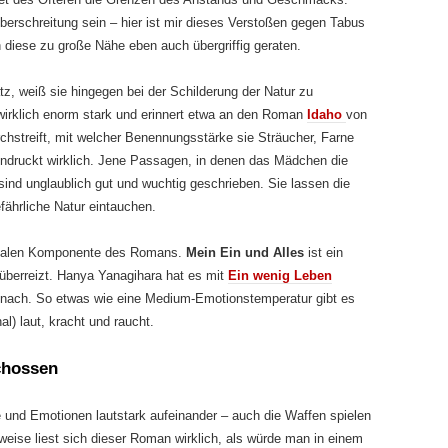
überschreitung sein – hier ist mir dieses Verstoßen gegen Tabus
 diese zu große Nähe eben auch übergriffig geraten.
latz, weiß sie hingegen bei der Schilderung der Natur zu
wirklich enorm stark und erinnert etwa an den Roman
Idaho
von
chstreift, mit welcher Benennungsstärke sie Sträucher, Farne
ndruckt wirklich. Jene Passagen, in denen das Mädchen die
sind unglaublich gut und wuchtig geschrieben. Sie lassen die
efährliche Natur eintauchen.
tionalen Komponente des Romans.
Mein Ein und Alles
ist ein
überreizt. Hanya Yanagihara hat es mit
Ein wenig Leben
r nach. So etwas wie eine Medium-Emotionstemperatur gibt es
al) laut, kracht und raucht.
chossen
e und Emotionen lautstark aufeinander – auch die Waffen spielen
enweise liest sich dieser Roman wirklich, als würde man in einem