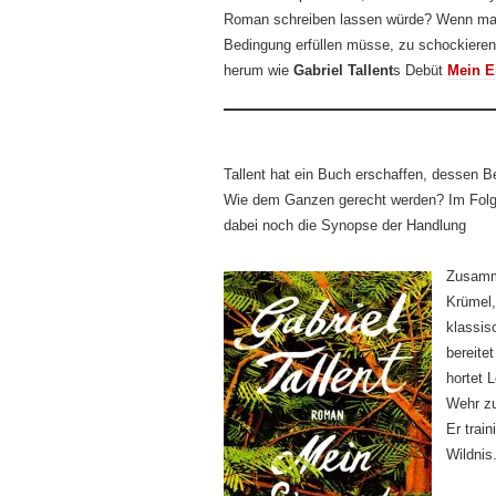
Roman schreiben lassen würde? Wenn man
Bedingung erfüllen müsse, zu schockieren
herum wie
Gabriel Tallent
s Debüt
Mein E
Tallent hat ein Buch erschaffen, dessen B
Wie dem Ganzen gerecht werden? Im Folgen
dabei noch die Synopse der Handlung
Zusamme
Krümel,
klassis
bereite
hortet 
Wehr zu
Er train
Wildnis