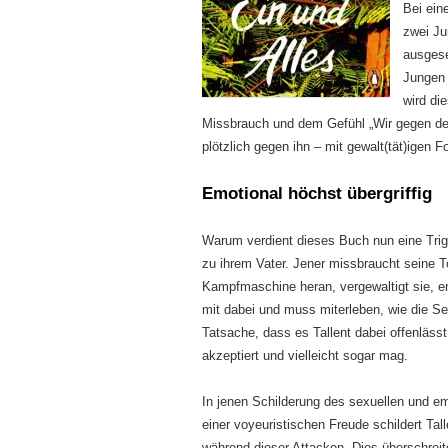
Bei ein
zwei Ju
ausgese
Jungen 
wird di
Missbrauch und dem Gefühl „Wir gegen den 
plötzlich gegen ihn – mit gewalt(tät)igen F
Emotional höchst übergriffig
Warum verdient dieses Buch nun eine Trigg
zu ihrem Vater. Jener missbraucht seine To
Kampfmaschine heran, vergewaltigt sie, entz
mit dabei und muss miterleben, wie die S
Tatsache, dass es Tallent dabei offenlässt
akzeptiert und vielleicht sogar mag.
In jenen Schilderung des sexuellen und em
einer voyeuristischen Freude schildert Ta
während dieser Attacken. Dies überschre