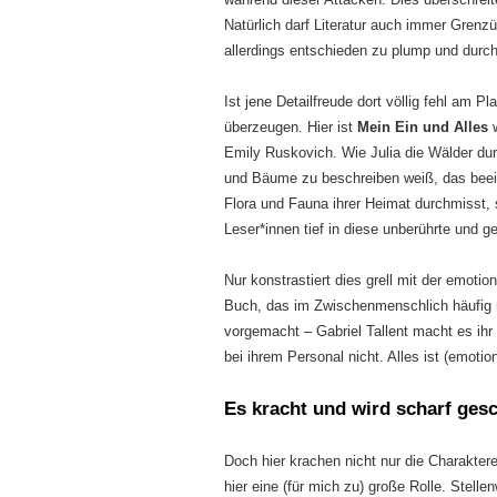
Natürlich darf Literatur auch immer Grenz
allerdings entschieden zu plump und durch
Ist jene Detailfreude dort völlig fehl am P
überzeugen. Hier ist
Mein Ein und Alles
Emily Ruskovich. Wie Julia die Wälder dur
und Bäume zu beschreiben weiß, das beei
Flora und Fauna ihrer Heimat durchmisst, 
Leser*innen tief in diese unberührte und g
Nur konstrastiert dies grell mit der emo
Buch, das im Zwischenmenschlich häufig 
vorgemacht – Gabriel Tallent macht es ih
bei ihrem Personal nicht. Alles ist (emotion
Es kracht und wird scharf ges
Doch hier krachen nicht nur die Charakter
hier eine (für mich zu) große Rolle. Stell