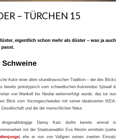
ER – TÜRCHEN 15
üster, eigentlich schon mehr als düster – was ja auch
 passt.
– Schweine
sche Autor einer alten skandinavischen Tradition – der des Blicks
as bereits prototypisch vom schwedischen Autorenduo Sjöwall &
ortan von Mankell bis Nesbø weiterverfolgt wurde, das tut nun
nen Blick vom Vorzeigeschweden mit seiner idealisierten IKEA-
r Gesellschaft und die der menschlichen Natur.
 drogenabhängige Danny Katz durfte bereits einmal in
mmenarbeit mit der Staatsanwältin Eva Westin ermitteln (siehe
ttenjunge
) ehe er nun von Vallgren seinen zweiten Einsatz