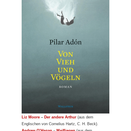
Liz Moore
–
Der andere Arthur
(aus dem
Englischen von Cornelius Hartz, C. H. Beck).
Andrew O’Hagan
–
Maifliegen
(aus dem