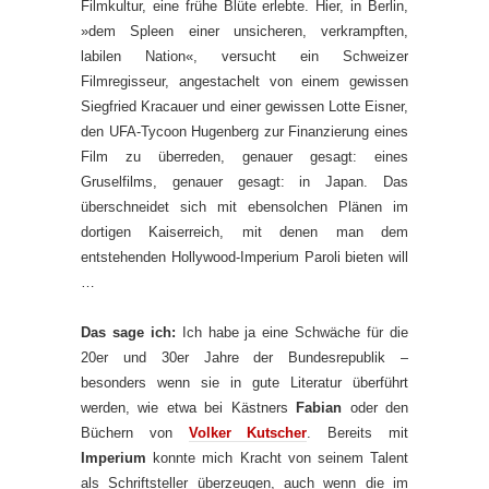
Filmkultur, eine frühe Blüte erlebte. Hier, in Berlin,
»dem Spleen einer unsicheren, verkrampften,
labilen Nation«, versucht ein Schweizer
Filmregisseur, angestachelt von einem gewissen
Siegfried Kracauer und einer gewissen Lotte Eisner,
den UFA-Tycoon Hugenberg zur Finanzierung eines
Film zu überreden, genauer gesagt: eines
Gruselfilms, genauer gesagt: in Japan. Das
überschneidet sich mit ebensolchen Plänen im
dortigen Kaiserreich, mit denen man dem
entstehenden Hollywood-Imperium Paroli bieten will
…
Das sage ich:
Ich habe ja eine Schwäche für die
20er und 30er Jahre der Bundesrepublik –
besonders wenn sie in gute Literatur überführt
werden, wie etwa bei Kästners
Fabian
oder den
Büchern von
Volker Kutscher
. Bereits mit
Imperium
konnte mich Kracht von seinem Talent
als Schriftsteller überzeugen, auch wenn die im