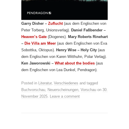
Garry Disher –
Zuflucht
(aus dem Englischen von
Peter Torberg, Unionsverlag).
Daniel Faßbender –
Heaven’s Gate
(Diogenes).
Mary Roberts Rinehart
–
Die Villa am Meer
(aus dem Englischen von Eva
Sobottka, Oktopus).
Henry Wise – Holy City
(aus
dem Englischen von Karen Witthuhn, Polar Verlag).
Ken Jaworowski –
What about the bodies
(aus
dem Englischen von Lea Dunkel, Pendragon).
Posted in
Literatur
,
Verschiedenes
and tagged
Buchvorschau
,
Neuerscheinungen
,
Vorschau
on
30.
November 2025
.
Leave a comment