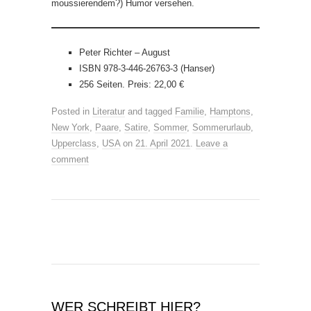
moussierendem?) Humor versehen.
Peter Richter – August
ISBN 978-3-446-26763-3 (Hanser)
256 Seiten. Preis: 22,00 €
Posted in
Literatur
and tagged
Familie
,
Hamptons
,
New York
,
Paare
,
Satire
,
Sommer
,
Sommerurlaub
,
Upperclass
,
USA
on
21. April 2021
.
Leave a
comment
WER SCHREIBT HIER?