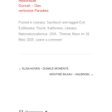
Abdulrazak
Gurnah – Das
verlorene Paradies
Posted in
Literatur
,
Sachbuch
and tagged
Exil
,
Exilliteratur
,
Flucht
,
Kalifornien
,
Literatur
,
Nationalsozialismus
,
USA
,
´Thomas Mann
on
18.
März 2025
.
Leave a comment
←
ELISA HOVEN – DUNKLE MOMENTE
KRISTINE BILKAU – HALBINSEL
→
Abonnieren