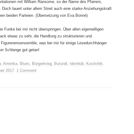
ntationen mit William Ransome, so der Name des Pfarrers,
. Doch lauert unter allem Streit auch eine starke Anziehungskraft
hen beiden Parteien. (Übersetzung von Eva Bonné)
e Funke bei mir nicht überspringen. Über allen eigenwilligen
ack etwas zu sehr, die Handlung zu strukturieren und
s Figurenensensemble, was bei mir für einige Lesedurchhänger
eser Schlange gut getan!
a
,
Amerika
,
Blues
,
Bürgerkrieg
,
Burundi
,
Identität
,
Kurzkritik
,
ber 2017
.
1 Comment