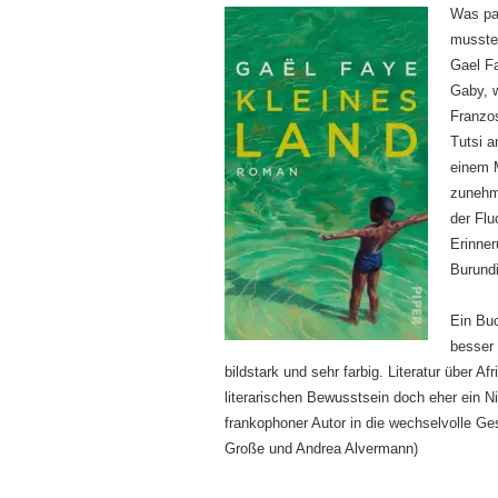
Was pas
musste
Gael F
Gaby, w
Franzos
Tutsi a
einem M
zunehm
der Flu
Erinner
Burund
Ein Buc
besser 
bildstark und sehr farbig. Literatur über 
literarischen Bewusstsein doch eher ein N
frankophoner Autor in die wechselvolle Ge
Große und Andrea Alvermann)