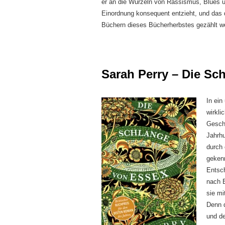
er an die Wurzeln von Rassismus, Blues un
Einordnung konsequent entzieht, und das du
Büchern dieses Bücherherbstes gezählt we
Sarah Perry – Die Sc
In ein
wirkli
Geschi
Jahrhu
durch 
gekenn
Entsch
nach E
sie mi
Denn d
und d