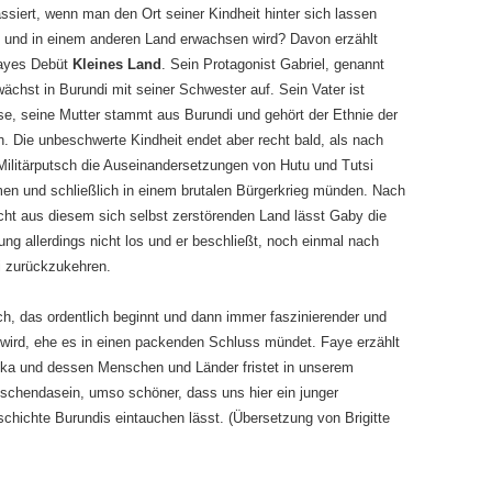
siert, wenn man den Ort seiner Kindheit hinter sich lassen
 und in einem anderen Land erwachsen wird? Davon erzählt
ayes Debüt
Kleines Land
. Sein Protagonist Gabriel, genannt
ächst in Burundi mit seiner Schwester auf. Sein Vater ist
e, seine Mutter stammt aus Burundi und gehört der Ethnie der
n. Die unbeschwerte Kindheit endet aber recht bald, als nach
ilitärputsch die Auseinandersetzungen von Hutu und Tutsi
en und schließlich in einem brutalen Bürgerkrieg münden. Nach
cht aus diesem sich selbst zerstörenden Land lässt Gaby die
ung allerdings nicht los und er beschließt, noch einmal nach
i zurückzukehren.
h, das ordentlich beginnt und dann immer faszinierender und
wird, ehe es in einen packenden Schluss mündet. Faye erzählt
Afrika und dessen Menschen und Länder fristet in unserem
ischendasein, umso schöner, dass uns hier ein junger
schichte Burundis eintauchen lässt. (Übersetzung von Brigitte