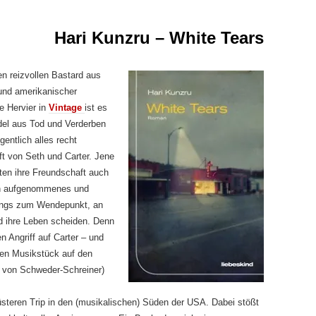
Hari Kunzru – White Tears
en reizvollen Bastard aus
nd amerikanischer
e Hervier in
Vintage
ist es
del aus Tod und Verderben
gentlich alles recht
t von Seth und Carter. Jene
ten ihre Freundschaft auch
en aufgenommenes und
dings zum Wendepunkt, an
d ihre Leben scheiden. Denn
 Angriff auf Carter – und
ten Musikstück auf den
i von Schweder-Schreiner)
üsteren Trip in den (musikalischen) Süden der USA. Dabei stößt