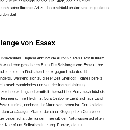
d kultureller Aneignung vor. Ein Buch, das sich einer
rch seine flirrende Art zu den eindrücklichsten und originellsten
rden darf.
hlange von Essex
 unbekanntes England entführt die Autorin Sarah Perry in ihrem
ch wunderbar gestalteten Buch
Die Schlange von Essex
. Ihre
chte spielt im ländlichen Essex gegen Ende des 19.
nderts. Während sich zu dieser Zeit Sherlock Holmes bereits
ein rasch wandelndes und von der Industrialisierung
zeichnetes England ermittelt, herrscht bei Perry noch höchste
leunigung. Ihre Heldin ist Cora Seaborne zieht sich aus Land
ssex zurück, nachdem ihr Mann verstorben ist. Dort kollidiert
t dem ansässigen Pfarrer, der einen Gegenpol zu Cora bildet.
ie Leidenschaft der jungen Frau gilt den Naturwissenschaften
em Kampf um Selbstbestimmung. Punkte, die zu