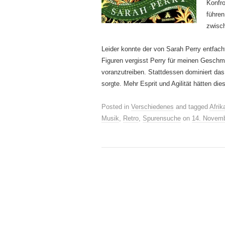
Konfro
führen
zwisc
Leider konnte der von Sarah Perry entfacht
Figuren vergisst Perry für meinen Geschm
voranzutreiben. Stattdessen dominiert da
sorgte. Mehr Esprit und Agilität hätten di
Posted in
Verschiedenes
and tagged
Afrik
Musik
,
Retro
,
Spurensuche
on
14. Novem