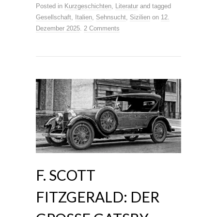
Posted in
Kurzgeschichten
,
Literatur
and tagged
Gesellschaft
,
Italien
,
Sehnsucht
,
Sizilien
on
12.
Dezember 2025
.
2 Comments
F. SCOTT
FITZGERALD: DER