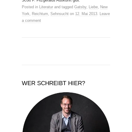
Scott F. Fitzgeralds Auskunft gibt.
Posted in
Literatur
and tagged
Gatsby
,
Liebe
,
New
York
,
Reichtum
,
Sehnsucht
on
12. Mai 2013
.
Leave
a comment
WER SCHREIBT HIER?