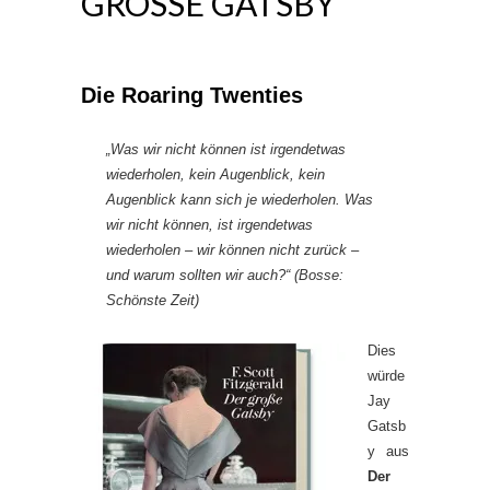
GROSSE GATSBY
Die Roaring Twenties
„Was wir nicht können ist irgendetwas
wiederholen, kein Augenblick, kein
Augenblick kann sich je wiederholen. Was
wir nicht können, ist irgendetwas
wiederholen – wir können nicht zurück –
und warum sollten wir auch?“ (Bosse:
Schönste Zeit)
Dies
würde
Jay
Gatsb
y aus
Der