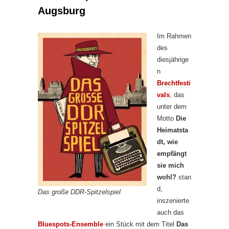
Augsburg
Im Rahmen
des
diesjährige
n
Brechtfesti
vals
, das
unter dem
Motto
Die
Heimatsta
dt, wie
empfängt
sie mich
wohl?
stan
d,
Das große DDR-Spitzelspiel
inszenierte
auch das
Bluespots-Ensemble
ein Stück mit dem Titel
Das