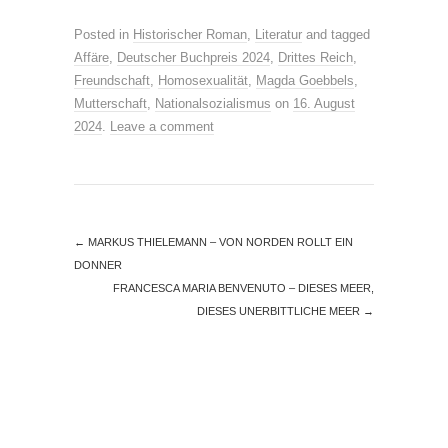
Posted in
Historischer Roman
,
Literatur
and tagged
Affäre
,
Deutscher Buchpreis 2024
,
Drittes Reich
,
Freundschaft
,
Homosexualität
,
Magda Goebbels
,
Mutterschaft
,
Nationalsozialismus
on
16. August
2024
.
Leave a comment
←
MARKUS THIELEMANN – VON NORDEN ROLLT EIN
DONNER
FRANCESCA MARIA BENVENUTO – DIESES MEER,
DIESES UNERBITTLICHE MEER
→