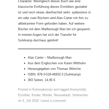
Charakter. Wenngleich dieses Buch wie eine
klassische Einführung dieses Ermittlers gestaltet
ist und noch etwas überfrachtet wirkt- spätestens in
ein oder zwei Büchern wird Alan Carter mit ihm zu
altbekannter Form gefunden haben. Auf weitere
Bücher mit dem Marlborough Man bin ich gespannt.
In meinen Augen hat sich der Transfer für
Suhrkamp durchaus gelohnt!
Alan Carter – Marlborough Man
Aus dem Englischen von Karen Witthuhn
Herausgegeben von Thomas Wörtche
ISBN: 978-3-518-46932-3 (Suhrkamp)
383 Seiten, 14,95 €
Posted in
Kriminalroman
and tagged
Anonymität
,
Ermittler
,
Kinder
,
Mörder
,
Neuseeland
,
Verbrechen
on
4. Juli 2019
.
Leave a comment