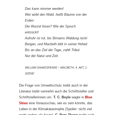
Das kann nimmer werden!
Wer wirbt den Wald, heißt Bäume von der
Erden
Die Wurzel lösen? Wie der Spruch
entzückt!
Aufruhr ist tot, bis Birnams Waldung rückt
Bergan, und Macbeth lebt in seiner Hoheit
Bis an das Ziel der Tage, zahlt Tribut
Nur der Natur und Zeit.
WILLIAM SHAKESPEARE – MACBETH, 4. AKT, 1.
SZENE
Die Frage von Umweltschutz treibt auch in der
Literatur treibt vermehrt auch die Schriftsteller und
Schriftstellerinnen um.
T. C. Boyle
wagte in
Blue
Skies
eine Vorausschau, wie es sein könnte, das
Leben in der Klimakatastrophe (Spoiler: nicht viel
recht anders als heute),
C. Pam Zhang
malte sich