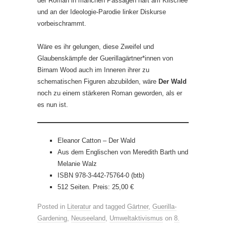
der Roman in manchen Passagen hart am Klischee
und an der Ideologie-Parodie linker Diskurse
vorbeischrammt.
Wäre es ihr gelungen, diese Zweifel und
Glaubenskämpfe der Guerillagärtner*innen von
Birnam Wood auch im Inneren ihrer zu
schematischen Figuren abzubilden, wäre
Der Wald
noch zu einem stärkeren Roman geworden, als er
es nun ist.
Eleanor Catton – Der Wald
Aus dem Englischen von Meredith Barth und
Melanie Walz
ISBN 978-3-442-75764-0 (btb)
512 Seiten. Preis: 25,00 €
Posted in
Literatur
and tagged
Gärtner
,
Guerilla-
Gardening
,
Neuseeland
,
Umweltaktivismus
on
8.