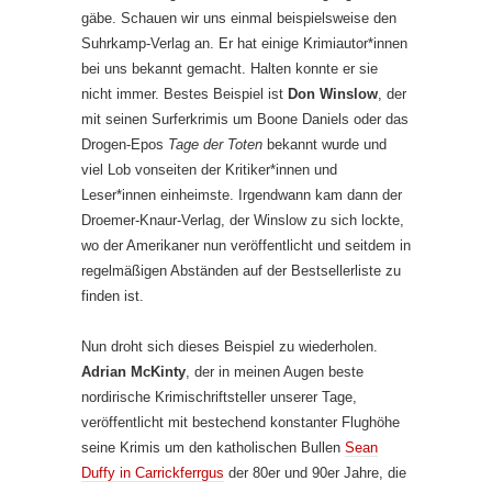
gäbe. Schauen wir uns einmal beispielsweise den
Suhrkamp-Verlag an. Er hat einige Krimiautor*innen
bei uns bekannt gemacht. Halten konnte er sie
nicht immer. Bestes Beispiel ist
Don Winslow
, der
mit seinen Surferkrimis um Boone Daniels oder das
Drogen-Epos
Tage der Toten
bekannt wurde und
viel Lob vonseiten der Kritiker*innen und
Leser*innen einheimste. Irgendwann kam dann der
Droemer-Knaur-Verlag, der Winslow zu sich lockte,
wo der Amerikaner nun veröffentlicht und seitdem in
regelmäßigen Abständen auf der Bestsellerliste zu
finden ist.
Nun droht sich dieses Beispiel zu wiederholen.
Adrian McKinty
, der in meinen Augen beste
nordirische Krimischriftsteller unserer Tage,
veröffentlicht mit bestechend konstanter Flughöhe
seine Krimis um den katholischen Bullen
Sean
Duffy in Carrickferrgus
der 80er und 90er Jahre, die