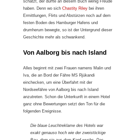
schätzt, der dürfte an diesem Buch wenig Freude
haben. Denn wo sich
Chastity Riley
bei ihren
Ermittlungen, Flirts und Abstürzen noch auf dem
festen Boden des Hamburger Hafens und
drumherum bewegte, so ist der Untergrund dieser
Geschichte mehr als schwankend.
Von Aalborg bis nach Island
Alles beginnt mit zwei Frauen namens Malin und
Iva, die an Bord der Fähre MS Rjúkandi
einchecken, um eine Überfahrt mit der
Nordseefähre von Aalborg bis nach Island
anzutreten. Schon die Unterkunft in einem Hotel
ganz ohne Bewertungen setzt den Ton für die
folgenden Ereignisse.
Die blaue Leuchtreklame des Hotels war
exakt genauso hoch wie der zweistöckige
Bau, dem sie aus dem Kopf wuchs. Das