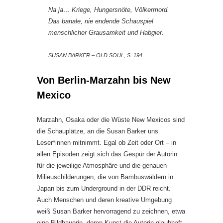
Na ja… Kriege, Hungersnöte, Völkermord.
Das banale, nie endende Schauspiel
menschlicher Grausamkeit und Habgier.
SUSAN BARKER – OLD SOUL, S. 194
Von Berlin-Marzahn bis New
Mexico
Marzahn, Osaka oder die Wüste New Mexicos sind
die Schauplätze, an die Susan Barker uns
Leser*innen mitnimmt. Egal ob Zeit oder Ort – in
allen Episoden zeigt sich das Gespür der Autorin
für die jeweilige Atmosphäre und die genauen
Milieuschilderungen, die von Bambuswäldern in
Japan bis zum Underground in der DDR reicht.
Auch Menschen und deren kreative Umgebung
weiß Susan Barker hervorragend zu zeichnen, etwa
eine Bildhauerin, deren Kunst die Autorin glaubhaft