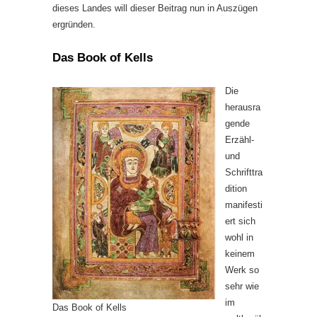
dieses Landes will dieser Beitrag nun in Auszügen
ergründen.
Das Book of Kells
Die
herausra
gende
Erzähl-
und
Schrifttra
dition
manifesti
ert sich
wohl in
keinem
Werk so
sehr wie
im
Das Book of Kells