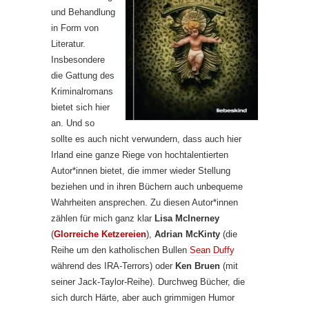
und Behandlung
in Form von
Literatur.
Insbesondere
die Gattung des
Kriminalromans
bietet sich hier
an. Und so
sollte es auch nicht verwundern, dass auch hier
Irland eine ganze Riege von hochtalentierten
Autor*innen bietet, die immer wieder Stellung
beziehen und in ihren Büchern auch unbequeme
Wahrheiten ansprechen. Zu diesen Autor*innen
zählen für mich ganz klar
Lisa McInerney
(
Glorreiche Ketzereien
),
Adrian McKinty
(die
Reihe um den katholischen Bullen
Sean Duffy
während des IRA-Terrors) oder
Ken Bruen
(mit
seiner Jack-Taylor-Reihe). Durchweg Bücher, die
sich durch Härte, aber auch grimmigen Humor