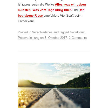
Ishiguros seien die Werke
Alles, was wir geben
mussten
,
Was vom Tage übrig blieb
und
Der
begrabene Riese
empfohlen. Viel Spaß beim
Entdecken!
Posted in
Verschiedenes
and tagged
Nobelpreis
,
Preisverleihung
on
5. Oktober 2017
.
2 Comments