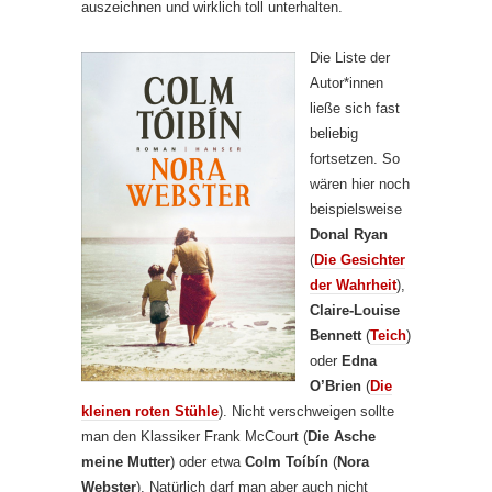
auszeichnen und wirklich toll unterhalten.
Die Liste der
Autor*innen
ließe sich fast
beliebig
fortsetzen. So
wären hier noch
beispielsweise
Donal Ryan
(
Die Gesichter
der Wahrheit
),
Claire-Louise
Bennett
(
Teich
)
oder
Edna
O’Brien
(
Die
kleinen roten Stühle
). Nicht verschweigen sollte
man den Klassiker Frank McCourt (
Die Asche
meine Mutter
) oder etwa
Colm Toíbín
(
Nora
Webster
). Natürlich darf man aber auch nicht