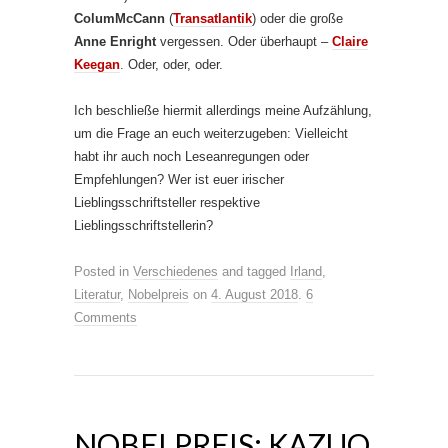
ColumMcCann
(
Transatlantik
) oder die große
Anne Enright
vergessen. Oder überhaupt –
Claire
Keegan
. Oder, oder, oder.
Ich beschließe hiermit allerdings meine Aufzählung,
um die Frage an euch weiterzugeben: Vielleicht
habt ihr auch noch Leseanregungen oder
Empfehlungen? Wer ist euer irischer
Lieblingsschriftsteller respektive
Lieblingsschriftstellerin?
Posted in
Verschiedenes
and tagged
Irland
,
Literatur
,
Nobelpreis
on
4. August 2018
.
6
Comments
NOBELPREIS: KAZUO