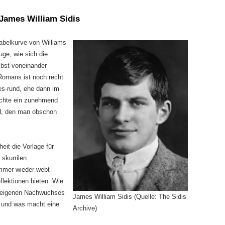
James William Sidis
abelkurve von Williams
ge, wie sich die
lbst voneinander
Romans ist noch recht
es-rund, ehe dann im
ichte ein zunehmend
rd, den man obschon
heit die Vorlage für
 skurrilen
immer wieder webt
flektionen bieten. Wie
s eigenen Nachwuchses
James William Sidis (Quelle: The Sidis
 – und was macht eine
Archive)