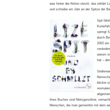
was hinter der Aktion steckt, das erklärt L
und schreibe ein Jahr an der Spitze der Be
Spit fäh
Kurierfa
springt S
durch Be
2002 ein
veränder
warum si
hat – den
Stellenwe
flämisch
blickte s
normalerw
abgestan
ihres Buches sind Metzgersöhne, vernachl
Menschen, die man gemeinhin mit dem we