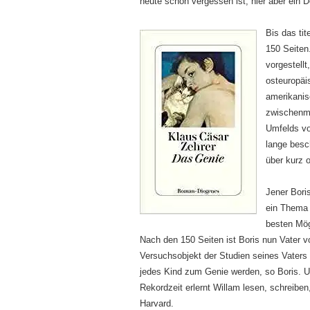
heute schon vergessen ist, hier aber ein D
Bis das tit
150 Seiten
vorgestellt
osteuropäis
amerikanis
zwischenme
Umfelds vo
lange besch
über kurz 
Jener Bori
ein Thema 
besten Mög
Nach den 150 Seiten ist Boris nun Vater 
Versuchsobjekt der Studien seines Vaters
jedes Kind zum Genie werden, so Boris. Und
Rekordzeit erlernt Willam lesen, schreiben
Harvard.