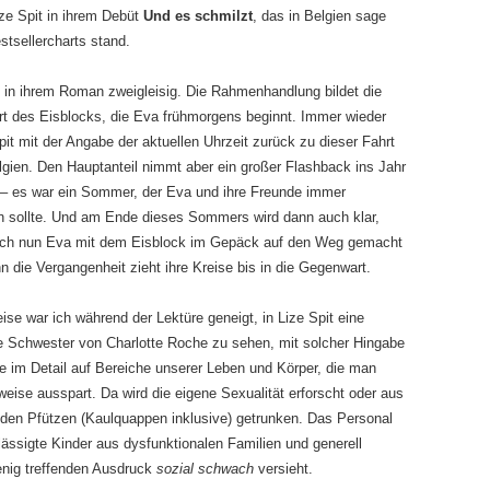
ize Spit in ihrem Debüt
Und es
schmilzt
, das in Belgien sage
stsellercharts stand.
rt in ihrem Roman zweigleisig. Die Rahmenhandlung bildet die
hrt des Eisblocks, die Eva frühmorgens beginnt. Immer wieder
pit mit der Angabe der aktuellen Uhrzeit zurück zu dieser Fahrt
lgien. Den Hauptanteil nimmt aber ein großer Flashback ins Jahr
 – es war ein Sommer, der Eva und ihre Freunde immer
n sollte. Und am Ende dieses Sommers wird dann auch klar,
ch nun Eva mit dem Eisblock im Gepäck auf den Weg gemacht
n die Vergangenheit zieht ihre Kreise bis in die Gegenwart.
ise war ich während der Lektüre geneigt, in Lize Spit eine
e Schwester von Charlotte Roche zu sehen, mit solcher Hingabe
ie im Detail auf Bereiche unserer Leben und Körper, die man
eise ausspart. Da wird die eigene Sexualität erforscht oder aus
den Pfützen (Kaulquappen inklusive) getrunken. Das Personal
ässigte Kinder aus dysfunktionalen Familien und generell
nig treffenden Ausdruck
sozial schwach
versieht.