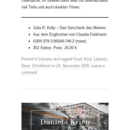
Oberfläche, im Inneren dann aber mit überraschend
viel Tiefe und auch dunklen Tönen.
Julia R. Kelly – Das Geschenk des Meeres
Aus dem Englischen von Claudia Feldmann
ISBN 978-3-86648-748-2 (mare)
352 Seiten. Preis: 25,00 €
Posted in
Literatur
and tagged
Fund
,
Kind
,
Lehrerin
,
Meer
,
Schottland
on
24. November 2025
.
Leave a
comment