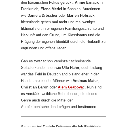
den literarischen Fokus gerückt.
Annie Ernaux
in
Frankreich,
Elena Medel
in Spanien, Autorinnen
wie
Daniela Dröscher
oder
Marlen Hobrack
hierzulande gehen mal mehr und mal weniger
fiktionalisiert ihrer eigenen Familiengeschichte und
Herkunft auf den Grund, um Klassismus und die
Prägung der eigenen Identität durch die Herkunft zu
ergründen und offenzulegen.
Gab es zwar schon vereinzelt schreibende
Selbsterkunderinnen wie
Ulla Hahn
, doch bislang
war das Feld in Deutschland bislang eher in der
Hand schreibender Männer wie
Andreas Maier
,
Christian Baron
oder
Alem Grabova
c. Nun sind
es verstärkt weibliche Schreibende, die dieses
Genre auch durch die Mittel der
Autofiktoentscheidend prägen und bestimmen.
So ist es bei Daniela Dröscher die Ich-Erzählerin