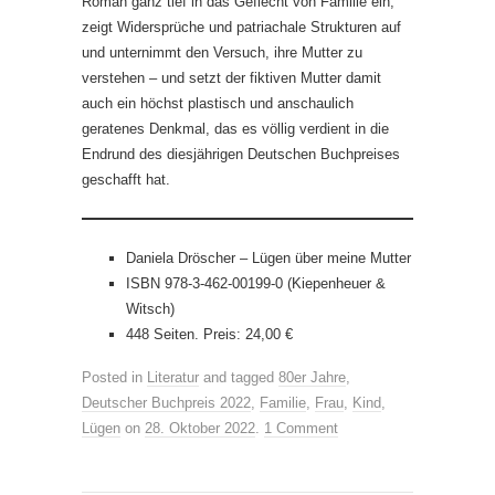
Roman ganz tief in das Geflecht von Familie ein,
zeigt Widersprüche und patriachale Strukturen auf
und unternimmt den Versuch, ihre Mutter zu
verstehen – und setzt der fiktiven Mutter damit
auch ein höchst plastisch und anschaulich
geratenes Denkmal, das es völlig verdient in die
Endrund des diesjährigen Deutschen Buchpreises
geschafft hat.
Daniela Dröscher – Lügen über meine Mutter
ISBN 978-3-462-00199-0 (Kiepenheuer &
Witsch)
448 Seiten. Preis: 24,00 €
Posted in
Literatur
and tagged
80er Jahre
,
Deutscher Buchpreis 2022
,
Familie
,
Frau
,
Kind
,
Lügen
on
28. Oktober 2022
.
1 Comment