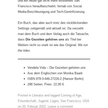
und ein heute gar nicht mehr existentes San
Francisco heraufbeschwört, fernab von Social
Media-Beschleunigung und Tech-Gentrifizierung.
Ein Buch, das aber auch trotz des rückblickenden
Settings zeitgemäß und aktuell ist. Da verzeiht
man dem Buch und dem Verlag auch die Tatsache,
dass
Die Gezeiten gehören uns
als Titel bei
Weitem nicht so stark ist wie das Original:
We run
the tides
.
Vendela Vida – Die Gezeiten gehören uns
Aus dem Englischen von Monika Baark
ISBN 978-3-446-27226-2 (Hanser Berlin)
288 Seiten. Preis: 22,00 €
Posted in
Literatur
and tagged
Coming of Age
,
Freundschaft
,
Jugend
,
Lügen
,
San Francisco
,
USA
on
20. Februar 2022
.
Leave a comment