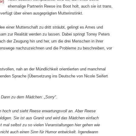
ehemalige Partnerin Reese ins Boot holt, auch sie ist trans,
erfügt über einen ausgeprägten Mutterinstinkt.
e einer Mutterschaft zu dritt sträubt, gelingt es Ames und
am zur Realität werden zu lassen. Dabei springt Torrey Peters
ach der Zeugung hin und her, um die drei Menschen in ihrer
ebenswege nachzuzeichnen und die Probleme zu beschreiben, vor
unstvollen, nah an der Mündlichkeit orientierten und manchmal
nden Sprache (Übersetzung ins Deutsche von Nicole Seifert
“. Dann zu dem Mädchen: „Sorry“.
en hoch und sieht Reese erwartungsvoll an. Aber Reese
uldigen. Sie ist aus Granit und wird das Mädchen einfach
rst mal selbst zu so vielen Veranstaltungen hier gehen wie
nicht auch einen Sinn für Humor entwickelt. Irgendwann