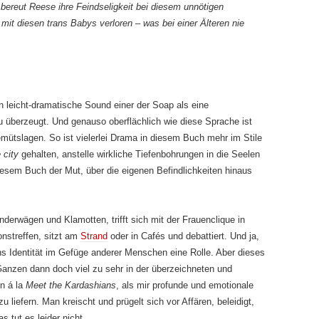
 bereut Reese ihre Feindseligkeit bei diesem unnötigen
 mit diesen trans Babys verloren – was bei einer Älteren nie
len leicht-dramatische Sound einer der Soap als eine
u überzeugt. Und genauso oberflächlich wie diese Sprache ist
mütslagen. So ist vielerlei Drama in diesem Buch mehr im Stile
 city
gehalten, anstelle wirkliche Tiefenbohrungen in die Seelen
diesem Buch der Mut, über die eigenen Befindlichkeiten hinaus
derwägen und Klamotten, trifft sich mit der Frauenclique in
nstreffen, sitzt am
Strand
oder in Cafés und debattiert. Und ja,
ans Identität im Gefüge anderer Menschen eine Rolle. Aber dieses
anzen dann doch viel zu sehr in der überzeichneten und
n á la
Meet the Kardashians
, als mir profunde und emotionale
 liefern. Man kreischt und prügelt sich vor Affären, beleidigt,
s tut es leider nicht.