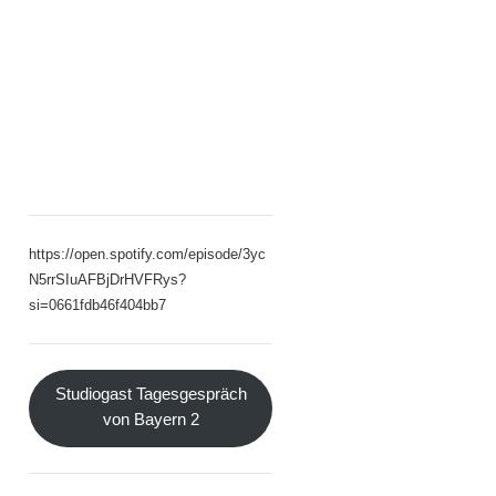
https://open.spotify.com/episode/3yc
N5rrSIuAFBjDrHVFRys?
si=0661fdb46f404bb7
Studiogast Tagesgespräch
von Bayern 2