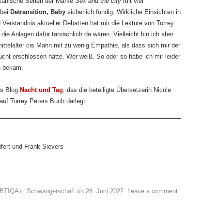
ikanische Serien der Marke
Sex and the city
mit viel
 bei
Detransition, Baby
sicherlich fündig. Wirkliche Einsichten in
erständnis aktueller Debatten hat mir die Lektüre von Torrey
 die Anlagen dafür tatsächlich da wären. Vielleicht bin ich aber
ittelalter cis Mann mit zu wenig Empathie, als dass sich mir der
cht erschlossen hätte. Wer weiß. So oder so habe ich mir leider
n bekam.
as Blog
Nacht und Tag
, das die beteiligte Übersetzerin Nicole
 auf Torrey Peters Buch darlegt.
fert und Frank Sievers
BTIQA+
,
Schwangerschaft
on
28. Juni 2022
.
Leave a comment