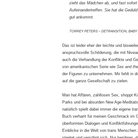
zieht das Mädchen ab, und fast sofort
Aufeinandertreffen. Sie hat die Geduld
gut ankommt.
TORREY PETERS – DETRANSITION, BABY
Das ist leider eher der leichte und biswei
anspruchsvolle Schilderung, die mit Nivea
auch die Verhandlung der Konflikte und Ge
von amerikanischen Serie wie
Sex and the
der Figuren zu unternehmen. Mir fehlt in 
auf die ganze Gesellschaft zu zielen.
Man hat Affären, zahllosen Sex, shoppt Kin
Parks und bei absurden New Age-Meditatio
natürlich spielt dabei immer die eigene tr
Buch verharrt für meinen Geschmack im G
überformten Dialogen und Konfliktführunge
Einblicke in die Welt von trans Menschen zu
streitet und versöhnt sich. Nur berühren, da