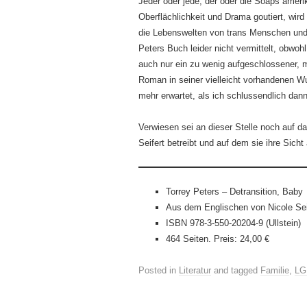
Jeder oder jede, der oder die Soaps amer
Oberflächlichkeit und Drama goutiert, wird
die Lebenswelten von trans Menschen und V
Peters Buch leider nicht vermittelt, obwohl
auch nur ein zu wenig aufgeschlossener, m
Roman in seiner vielleicht vorhandenen Wu
mehr erwartet, als ich schlussendlich dan
Verwiesen sei an dieser Stelle noch auf d
Seifert betreibt und auf dem sie ihre Sicht
Torrey Peters – Detransition, Baby
Aus dem Englischen von Nicole Sei
ISBN 978-3-550-20204-9 (Ullstein)
464 Seiten. Preis: 24,00 €
Posted in
Literatur
and tagged
Familie
,
LG