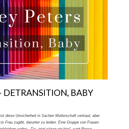
– DETRANSITION, BABY
t diese Unsicherheit in Sachen Mutterschaft vertraut, aber
is Frau zugibt, darunter zu leiden. Eine Gruppe von Frauen
leidern vorbei. „Tja, jetzt sitzen wir hier“, sagt Reese