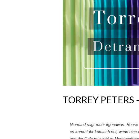
TORREY PETERS 
Niemand sagt mehr irgendwas. Reese is
es kommt ihr komisch vor, wenn eine c
von der Gala schwebt in Meerjungfrauenk