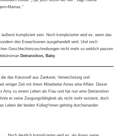
egern-Mamas.“
 äußerst kompliziert sein. Noch komplizierter wird es, wenn das
 sondern drei Erwachsenen ausgehandelt wird. Und noch
ichen Geschlechterzuschreibungen nicht mehr so wirklich passen
Debütroman
Detransition, Baby
.
, die das Karussell aus Zankerei, Verwechslung und
seit einiger Zeit mit ihrem Mitarbeiter Ames eine Affäre. Dieser
ls Amy zu einem Leben als Frau und hat nun eine Detransition
wähnte er seine Zeugungsfähigkeit als nicht mehr existent, doch
as Leben der beiden Kolleg*innen gehörig durcheinander.
Noch deutlich komplizierter wird es, als Ames seine