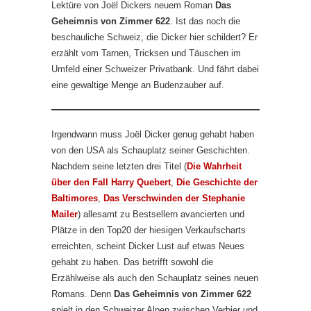
Lektüre von Joël Dickers neuem Roman
Das
Geheimnis von Zimmer 622
. Ist das noch die
beschauliche Schweiz, die Dicker hier schildert? Er
erzählt vom Tarnen, Tricksen und Täuschen im
Umfeld einer Schweizer Privatbank. Und fährt dabei
eine gewaltige Menge an Budenzauber auf.
Irgendwann muss Joël Dicker genug gehabt haben
von den USA als Schauplatz seiner Geschichten.
Nachdem seine letzten drei Titel (
Die Wahrheit
über den Fall Harry Quebert
,
Die Geschichte der
Baltimores
,
Das Verschwinden der Stephanie
Mailer
) allesamt zu Bestsellern avancierten und
Plätze in den Top20 der hiesigen Verkaufscharts
erreichten, scheint Dicker Lust auf etwas Neues
gehabt zu haben. Das betrifft sowohl die
Erzählweise als auch den Schauplatz seines neuen
Romans. Denn
Das Geheimnis von Zimmer 622
spielt in den Schweizer Alpen zwischen Verbier und