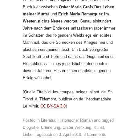
Buch klar zwischen
Oskar Maria Graf
s
Das Leben
meiner Mutter
und
Erich Maria Remarquez
Im
Westen nichts Neues
verortet. Genau einhundert
Jahre nach dem Ende des unfassbaren (aber immer
im Schatten des folgenden) Weltkriegs ein echtes
Mahnmal, das die Schrecken des Krieges neu und
plastisch erscheinen lässt. Ein Buch von großer
Strahlkraft und Tiefe und damit das Gegenteil eines
Flutschbuchs – eines jener Bücher, denen ich in
diesem Jahr von Herzen einen durchschlagenden
Erfolg wünsche!
[Quelle Titelbild: les_troupes_belges_allant_de_St-
Trond_à_Tirlemont, publication de l’hebdomadaire
Le Miroir,
CC BY-SA 3.0
]
Posted in
Literatur
,
Historischer Roman
and tagged
Biografie
,
Erinnerung
,
Erster Weltkrieg
,
Kunst
,
Liebe
,
Tagebuch
on
3. April 2018
.
3 Comments