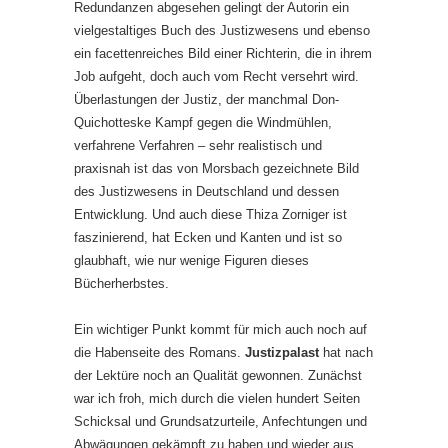
Redundanzen abgesehen gelingt der Autorin ein
vielgestaltiges Buch des Justizwesens und ebenso
ein facettenreiches Bild einer Richterin, die in ihrem
Job aufgeht, doch auch vom Recht versehrt wird.
Überlastungen der Justiz, der manchmal Don-
Quichotteske Kampf gegen die Windmühlen,
verfahrene Verfahren – sehr realistisch und
praxisnah ist das von Morsbach gezeichnete Bild
des Justizwesens in Deutschland und dessen
Entwicklung. Und auch diese Thiza Zorniger ist
faszinierend, hat Ecken und Kanten und ist so
glaubhaft, wie nur wenige Figuren dieses
Bücherherbstes.
Ein wichtiger Punkt kommt für mich auch noch auf
die Habenseite des Romans.
Justizpalast
hat nach
der Lektüre noch an Qualität gewonnen. Zunächst
war ich froh, mich durch die vielen hundert Seiten
Schicksal und Grundsatzurteile, Anfechtungen und
Abwägungen gekämpft zu haben und wieder aus