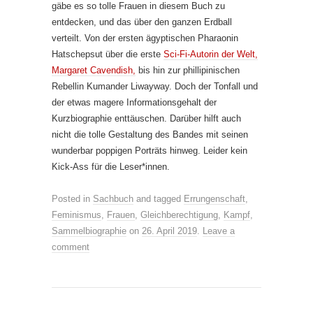
gäbe es so tolle Frauen in diesem Buch zu
entdecken, und das über den ganzen Erdball
verteilt. Von der ersten ägyptischen Pharaonin
Hatschepsut über die erste
Sci-Fi-Autorin der Welt,
Margaret Cavendish,
bis hin zur phillipinischen
Rebellin Kumander Liwayway. Doch der Tonfall und
der etwas magere Informationsgehalt der
Kurzbiographie enttäuschen. Darüber hilft auch
nicht die tolle Gestaltung des Bandes mit seinen
wunderbar poppigen Porträts hinweg. Leider kein
Kick-Ass für die Leser*innen.
Posted in
Sachbuch
and tagged
Errungenschaft
,
Feminismus
,
Frauen
,
Gleichberechtigung
,
Kampf
,
Sammelbiographie
on
26. April 2019
.
Leave a
comment