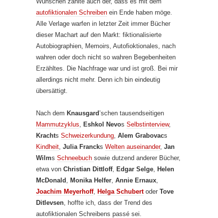
Wünschen zählte auch der, dass es mit dem
autofiktionalen Schreiben
ein Ende haben möge.
Alle Verlage warfen in letzter Zeit immer Bücher
dieser Machart auf den Markt: fiktionalisierte
Autobiographien, Memoirs, Autofioktionales, nach
wahren oder doch nicht so wahren Begebenheiten
Erzähltes. Die Nachfrage war und ist groß. Bei mir
allerdings nicht mehr. Denn ich bin eindeutig
übersättigt.
Nach dem
Knausgard
’schen tausendseitigen
Mammutzyklus
,
Eshkol Nevo
s
Selbstinterview
,
Kracht
s
Schweizerkundung
,
Alem Grabovac
s
Kindheit
,
Julia Franck
s
Welten auseinander
,
Jan
Wilm
s
Schneebuch
sowie dutzend anderer Bücher,
etwa von
Christian Dittloff
,
Edgar Selge
,
Helen
McDonald
,
Monika Helfer
,
Annie Ernaux
,
Joachim Meyerhoff
,
Helga Schubert
oder
Tove
Ditlevsen
, hoffte ich, dass der Trend des
autofiktionalen Schreibens passé sei.