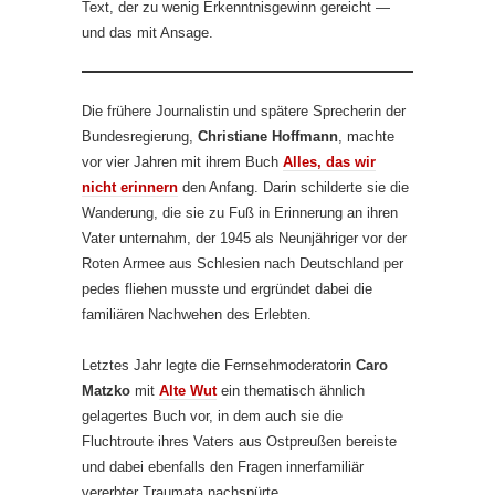
Text, der zu wenig Erkenntnisgewinn gereicht —
und das mit Ansage.
Die frühere Journalistin und spätere Sprecherin der
Bundesregierung,
Christiane Hoffmann
, machte
vor vier Jahren mit ihrem Buch
Alles, das wir
nicht erinnern
den Anfang. Darin schilderte sie die
Wanderung, die sie zu Fuß in Erinnerung an ihren
Vater unternahm, der 1945 als Neunjähriger vor der
Roten Armee aus Schlesien nach Deutschland per
pedes fliehen musste und ergründet dabei die
familiären Nachwehen des Erlebten.
Letztes Jahr legte die Fernsehmoderatorin
Caro
Matzko
mit
Alte Wut
ein thematisch ähnlich
gelagertes Buch vor, in dem auch sie die
Fluchtroute ihres Vaters aus Ostpreußen bereiste
und dabei ebenfalls den Fragen innerfamiliär
vererbter Traumata nachspürte.