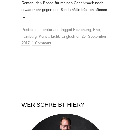
Roman, den Bonné für meinen Geschmack noch
etwas mehr gegen den Strich hätte bürsten können
…
Posted in
Literatur
and tagged
Beziehung
,
Ehe
,
Hamburg
,
Kunst
,
Licht
,
Unglück
on
26. September
2017
.
1 Comment
WER SCHREIBT HIER?