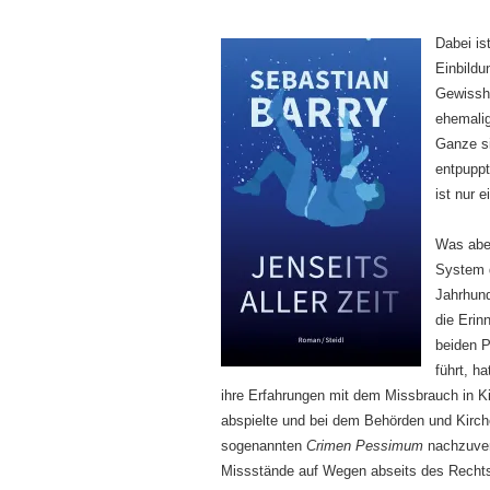
Dabei is
Einbildu
Gewissh
ehemalig
Ganze si
entpuppt
ist nur 
Was aber
System d
Jahrhund
die Erin
beiden P
führt, h
ihre Erfahrungen mit dem Missbrauch in K
abspielte und bei dem Behörden und Kirch
sogenannten
Crimen Pessimum
nachzuverf
Missstände auf Wegen abseits des Rechts