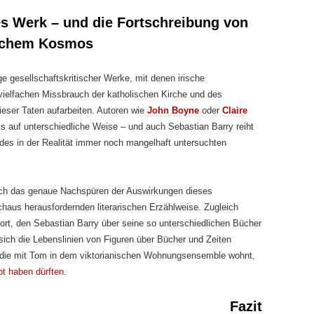
es Werk – und die Fortschreibung von
ischem Kosmos
ege gesellschaftskritischer Werke, mit denen irische
 vielfachen Missbrauch der katholischen Kirche und des
eser Taten aufarbeiten. Autoren wie
John Boyne
oder
Claire
 auf unterschiedliche Weise – und auch Sebastian Barry reiht
g des in der Realität immer noch mangelhaft untersuchten
sich das genaue Nachspüren der Auswirkungen dieses
haus herausfordernden literarischen Erzählweise. Zugleich
rt, den Sebastian Barry über seine so unterschiedlichen Bücher
sich die Lebenslinien von Figuren über Bücher und Zeiten
, die mit Tom in dem viktorianischen Wohnungsensemble wohnt,
bt haben dürften
.
Fazit