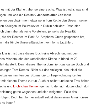
t es mit der Klarheit aber so eine Sache. Was ist wahr, was sind
ngen und was die Realität?
Jenseits aller Zeit
lässt
eiten verschwimmen, etwa wenn Tom Kettle den Besuch seiner
en Kollegen im Polizeirevier in Dublin schildert. Dass sich
ch dann aber als reine Vorstellung jenseits der Realität
, die der Rentner im Park St. Stephens Green gesponnen hat,
ein Indiz für die Unzuverlässigkeit von Toms Erzählen.
 klar ist, ist dass dieses Buch eine Abrechnung mit dem
es Missbrauchs der katholischen Kirche in Irland im 20.
ert darstellt. Denn dieses Thema dominiert das ganze Buch und
nerungen Tom Kettles. Nicht nur das Anliegen, das initial die
olizisten inmitten des Sturms die Einliegerwohnung Kettles
at mit diesem Thema zu tun. Auch er selbst und seine Frau haben
irche und
kirchlichen Heimen
gemacht, der sich dutzendfach dort
enleitung gerne wegsahen und sich weigerten, Fälle des
olgen. Doch hat Tom eventuell selbst daran einen Anteil, diese
 zu lösen?