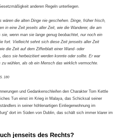
 Gesetzmäßigkeit anderen Regeln unterliegen.
s wären die alten Dinge nie geschehen. Dinge, früher frisch,
 in eine Zeit jeseits aller Zeit, wie die Wanderer, die am
ss sie, wenn man sie lange genug beobachtet, nur noch ein
fort. Vielleicht sehnt sich diese Zeit jenseits aller Zeit
 wie die Zeit auf dem Zifferblatt einer Wand- oder
dass sie herbeizitiert werden konnte oder sollte. Er war
 zu wühlen, als ob ein Mensch das wirklich vermochte.
S. 180
innerungen und Gedankenschleifen den Charakter Tom Kettle
liches Tun einst im Krieg in Malaya, das Schicksal seiner
tändlers in seiner höhlenartigen Einliegerwohnung im
rg“ dort im Süden von Dublin, das schält sich immer klarer im
 auch jenseits des Rechts?