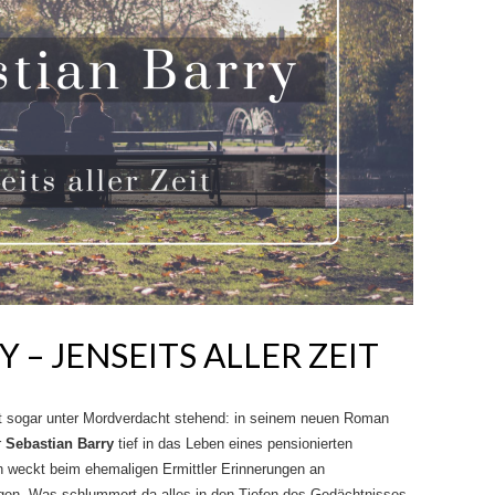
 – JENSEITS ALLER ZEIT
cht sogar unter Mordverdacht stehend: in seinem neuen Roman
r
Sebastian Barry
tief in das Leben eines pensionierten
n weckt beim ehemaligen Ermittler Erinnerungen an
en. Was schlummert da alles in den Tiefen des Gedächtnisses