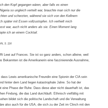
ch den Kopf gegangen wären, aber falls es einen
Nigeria so ungleich verteilt war, brauchte man sich nur die
chten und scherzten, während sie sich von den Kellnern
ch später mit Essen vollzustopfen. Ich verhielt mich
usst war, auch nicht anders als sie. Einen Moment lang
ppte ich an einem Cocktail.
N, S. 116
fft Lewi auf Frances. Sie ist so ganz anders, schon alleine, weil
us Bekannten ist die Amerikanerin eine faszinierende Ausnahme,
, dass Lewis amerikanische Freundin eine Spionin der CIA sein
d hinter dem Land liegen katastrophale Jahre. So hat der
cht eine Phase der Ruhe. Dass diese aber nicht dauerhaft ist, das
hen Findung, die das Land durchläuft. Ethnisch vielfältig mit
ehen bildet sich die politische Landschaft und die Verwaltung
re also auch für die USA, die sich zu der Zeit im Clinch mit den