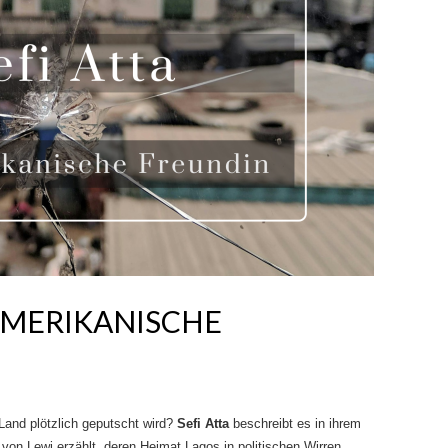
 AMERIKANISCHE
Land plötzlich geputscht wird?
Sefi Atta
beschreibt es in ihrem
e von Lewi erzählt, deren Heimat Lagos in politischen Wirren