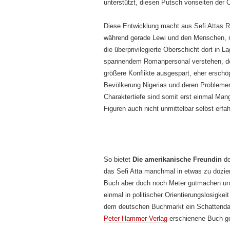
unterstützt, diesen Putsch vonseiten der 
Diese Entwicklung macht aus Sefi Attas 
während gerade Lewi und den Menschen, mi
die überprivilegierte Oberschicht dort in L
spannendem Romanpersonal verstehen, de
größere Konflikte ausgespart, eher erschöp
Bevölkerung Nigerias und deren Problemen
Charaktertiefe sind somit erst einmal Man
Figuren auch nicht unmittelbar selbst erf
So bietet
Die amerikanische Freundin
do
das Sefi Atta manchmal in etwas zu dozier
Buch aber doch noch Meter gutmachen und
einmal in politischer Orientierungslosigke
dem deutschen Buchmarkt ein Schattendas
Peter Hammer-Verlag
erschienene Buch ge