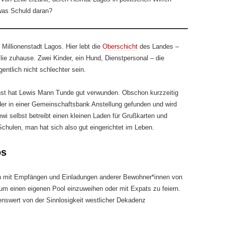
etwas Schuld daran?
n Millionenstadt Lagos. Hier lebt die
Oberschicht
des Landes –
ilie zuhause. Zwei Kinder, ein Hund, Dienstpersonal – die
entlich nicht schlechter sein.
st hat Lewis Mann Tunde gut verwunden. Obschon kurzzeitig
der in einer Gemeinschaftsbank Anstellung gefunden und wird
ewi selbst betreibt einen kleinen Laden für Grußkarten und
Schulen, man hat sich also gut eingerichtet im Leben.
os
ich mit Empfängen und Einladungen anderer Bewohner*innen von
 um einen eigenen Pool einzuweihen oder mit Expats zu feiern.
nenswert von der Sinnlosigkeit westlicher Dekadenz