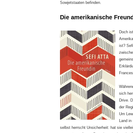
Sowjetstaaten befinden.
Die amerikanische Freund
Doch ist
Amerika
ist? Sef
zwischen
gemeins
Erklärdi
Frances
Währe
sich her
Drive. D
der Reg
Um Lewi 
Land in
selbst herrscht Unsicherheit: hat sie viel