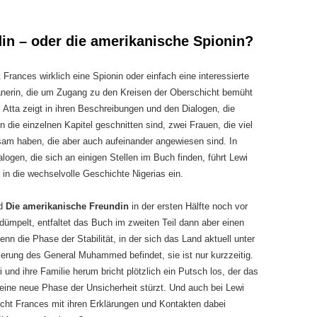
in – oder die amerikanische Spionin?
 Frances wirklich eine Spionin oder einfach eine interessierte
nerin, die um Zugang zu den Kreisen der Oberschicht bemüht
i Atta zeigt in ihren Beschreibungen und den Dialogen, die
 die einzelnen Kapitel geschnitten sind, zwei Frauen, die viel
am haben, die aber auch aufeinander angewiesen sind. In
alogen, die sich an einigen Stellen im Buch finden, führt Lewi
 in die wechselvolle Geschichte Nigerias ein.
nd
Die amerikanische Freundin
in der ersten Hälfte noch vor
dümpelt, entfaltet das Buch im zweiten Teil dann aber einen
enn die Phase der Stabilität, in der sich das Land aktuell unter
ierung des General Muhammed befindet, sie ist nur kurzzeitig.
und ihre Familie herum bricht plötzlich ein Putsch los, der das
 eine neue Phase der Unsicherheit stürzt. Und auch bei Lewi
leicht Frances mit ihren Erklärungen und Kontakten dabei