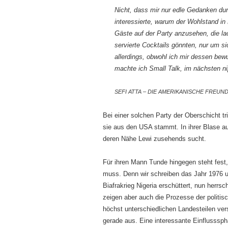
Nicht, dass mir nur edle Gedanken dur
interessierte, warum der Wohlstand in 
Gäste auf der Party anzusehen, die la
servierte Cocktails gönnten, nur um si
allerdings, obwohl ich mir dessen bew
machte ich Small Talk, im nächsten ni
SEFI ATTA – DIE AMERIKANISCHE FREUNDI
Bei einer solchen Party der Oberschicht tri
sie aus den USA stammt. In ihrer Blase a
deren Nähe Lewi zusehends sucht.
Für ihren Mann Tunde hingegen steht fest
muss. Denn wir schreiben das Jahr 1976 un
Biafrakrieg Nigeria erschüttert, nun herrs
zeigen aber auch die Prozesse der politisc
höchst unterschiedlichen Landesteilen vers
gerade aus. Eine interessante Einflusssphä