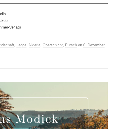
ndin
akob
mmer-Verlag)
ndschaft
,
Lagos
,
Nigeria
,
Oberschicht
,
Putsch
on
6. Dezember