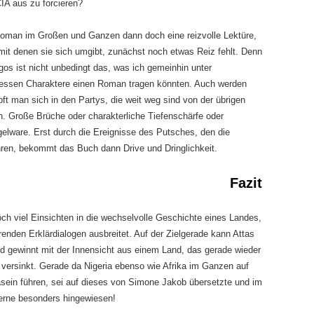
CIA aus zu forcieren?
Roman im Großen und Ganzen dann doch eine reizvolle Lektüre,
t denen sie sich umgibt, zunächst noch etwas Reiz fehlt. Denn
agos ist nicht unbedingt das, was ich gemeinhin unter
ssen Charaktere einen Roman tragen könnten. Auch werden
ft man sich in den Partys, die weit weg sind von der übrigen
. Große Brüche oder charakterliche Tiefenschärfe oder
gelware. Erst durch die Ereignisse des Putsches, den die
ahren, bekommt das Buch dann Drive und Dringlichkeit.
Fazit
ch viel Einsichten in die wechselvolle Geschichte eines Landes,
enden Erklärdialogen ausbreitet. Auf der Zielgerade kann Attas
 gewinnt mit der Innensicht aus einem Land, das gerade wieder
it versinkt. Gerade da Nigeria ebenso wie Afrika im Ganzen auf
ein führen, sei auf dieses von Simone Jakob übersetzte und im
rne besonders hingewiesen!