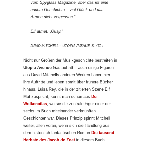
vom
Spyglass Magazine
, aber das ist eine
andere Geschichte – viel Glück und das
Atmen nicht vergessen.“
Elf atmet. „Okay.“
DAVID MITCHELL – UTOPIA AVENUE, S. 472#
Nicht nur Größen der Musikgeschichte bestreiten in
Utopia Avenue
Gastauftritt – auch einige Figuren
aus David Mitchells anderen Werken haben hier
ihre Auftritte und leben somit über frühere Bücher
hinaus. Luisa Rey, die in der zitierten Szene Elf
Mut zuspricht, kennt man schon aus
Der
Wolkenatlas
, wo sie die zentrale Figur einer der
sechs im Buch miteinander verknüpften
Geschichten war. Dieses Prinzip spinnt Mitchell
weiter, allen voran, wenn sich die Handlung aus
dem historisch-fantastischen Roman
Die tausend
Herbste des Jacob de Zoet
in diesem Buch