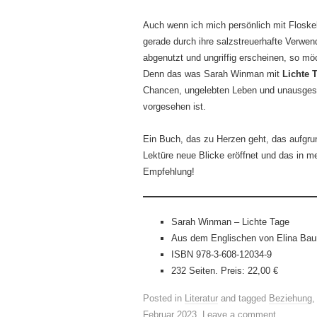
Auch wenn ich mich persönlich mit Floskeln
gerade durch ihre salzstreuerhafte Verwe
abgenutzt und ungriffig erscheinen, so mö
Denn das was Sarah Winman mit
Lichte 
Chancen, ungelebten Leben und unausgespro
vorgesehen ist.
Ein Buch, das zu Herzen geht, das aufgrun
Lektüre neue Blicke eröffnet und das in m
Empfehlung!
Sarah Winman – Lichte Tage
Aus dem Englischen von Elina Ba
ISBN 978-3-608-12034-9
232 Seiten. Preis: 22,00 €
Posted in
Literatur
and tagged
Beziehung
Februar 2023
.
Leave a comment