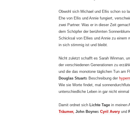
Obwohl sich Michael und Ellis schon so l
Ehe von Ellis und Annie fungiert, verschw
zwei Partner. Was er in dieser Zeit gemac
dem Schöpfer der berühmten Sonnenblumen
Schicksal von Ellies und Annie zu einem
in sich stimmig ist und bleibt.
Nicht zuletzt schafft es Sarah Winman, u
der verschiedenen Generationen zu erzähle
und die das monotone täglichen Tun am F
Douglas Stuart
s Beschreibung der
hyper
Wie sie Worte findet, mal sonnendurchflut
unterschiedliche Leben in gar nicht einmal
Damit ordnet sich
Lichte Tage
in meinen 
Träumer,
John Boyne
s
Cyril Avery
und