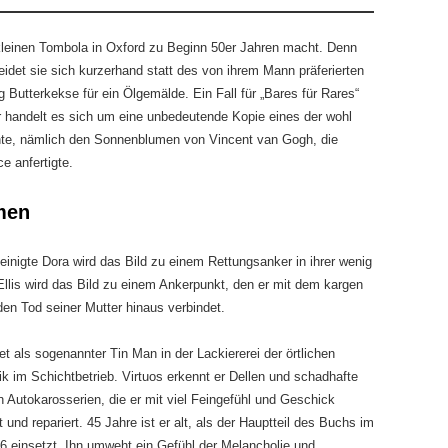
r kleinen Tombola in Oxford zu Beginn 50er Jahren macht. Denn
det sie sich kurzerhand statt des von ihrem Mann präferierten
Butterkekse für ein Ölgemälde. Ein Fall für „Bares für Rares“
r handelt es sich um eine unbedeutende Kopie eines der wohl
te, nämlich den Sonnenblumen von Vincent van Gogh, die
ce anfertigte.
men
inigte Dora wird das Bild zu einem Rettungsanker in ihrer wenig
Ellis wird das Bild zu einem Ankerpunkt, den er mit dem kargen
en Tod seiner Mutter hinaus verbindet.
tet als sogenannter Tin Man in der Lackiererei der örtlichen
ik im Schichtbetrieb. Virtuos erkennt er Dellen und schadhafte
in Autokarosserien, die er mit viel Feingefühl und Geschick
t und repariert. 45 Jahre ist er alt, als der Hauptteil des Buchs im
6 einsetzt. Ihn umweht ein Gefühl der Melancholie und