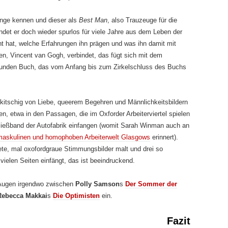
ange kennen und dieser als
Best Man
, also Trauzeuge für die
indet er doch wieder spurlos für viele Jahre aus dem Leben der
ht hat, welche Erfahrungen ihn prägen und was ihn damit mit
, Vincent van Gogh, verbindet, das fügt sich mit dem
 runden Buch, das vom Anfang bis zum Zirkelschluss des Buchs
nkitschig von Liebe, queerem Begehren und Männlichkeitsbildern
n, etwa in den Passagen, die im Oxforder Arbeiterviertel spielen
ließband der Autofabrik einfangen (womit Sarah Winman auch an
maskulinen und homophoben Arbeiterwelt Glasgows
erinnert).
ete, mal oxofordgraue Stimmungsbilder malt und drei so
 vielen Seiten einfängt, das ist beeindruckend.
Augen irgendwo zwischen
Polly Samson
s
Der Sommer der
Rebecca Makkai
s
Die Optimisten
ein.
Fazit