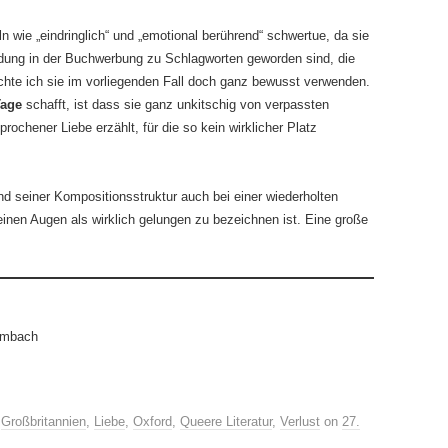
 wie „eindringlich“ und „emotional berührend“ schwertue, da sie
ndung in der Buchwerbung zu Schlagworten geworden sind, die
chte ich sie im vorliegenden Fall doch ganz bewusst verwenden.
Tage
schafft, ist dass sie ganz unkitschig von verpassten
chener Liebe erzählt, für die so kein wirklicher Platz
d seiner Kompositionsstruktur auch bei einer wiederholten
einen Augen als wirklich gelungen zu bezeichnen ist. Eine große
umbach
,
Großbritannien
,
Liebe
,
Oxford
,
Queere Literatur
,
Verlust
on
27.