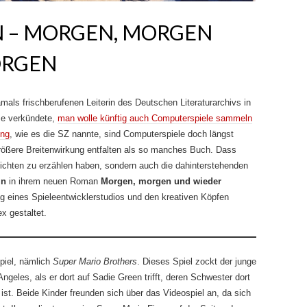
N – MORGEN, MORGEN
ORGEN
amals frischberufenen Leiterin des Deutschen Literaturarchivs in
se verkündete,
man wolle künftig auch Computerspiele sammeln
ung
, wie es die SZ nannte, sind Computerspiele doch längst
größere Breitenwirkung entfalten als so manches Buch. Dass
hichten zu erzählen haben, sondern auch die dahinterstehenden
in
in ihrem neuen Roman
Morgen, morgen und wieder
ng eines Spieleentwicklerstudios und den kreativen Köpfen
x gestaltet.
piel, nämlich
Super Mario Brothers
. Dieses Spiel zockt der junge
eles, als er dort auf Sadie Green trifft, deren Schwester dort
st. Beide Kinder freunden sich über das Videospiel an, da sich